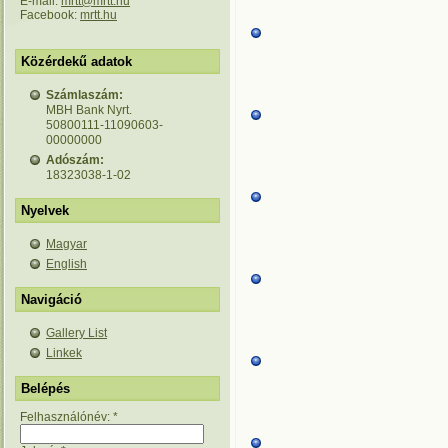
E-mail:
mrtt@mrtt.hu
Facebook:
mrtt.hu
Közérdekű adatok
Számlaszám:
MBH Bank Nyrt.
50800111-11090603-
00000000
Adószám:
18323038-1-02
Nyelvek
Magyar
English
Navigáció
Gallery List
Linkek
Belépés
Felhasználónév:
*