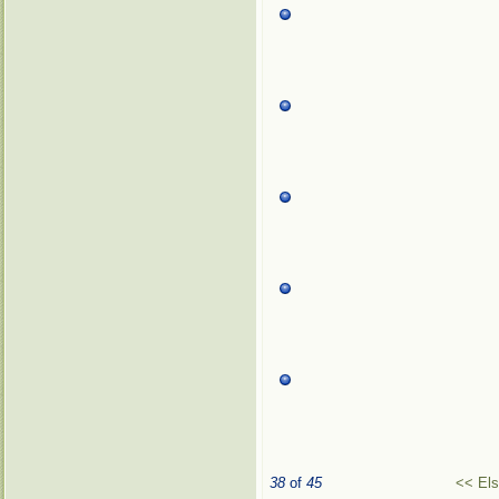
38
of
45
<< El