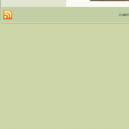
© MRTT