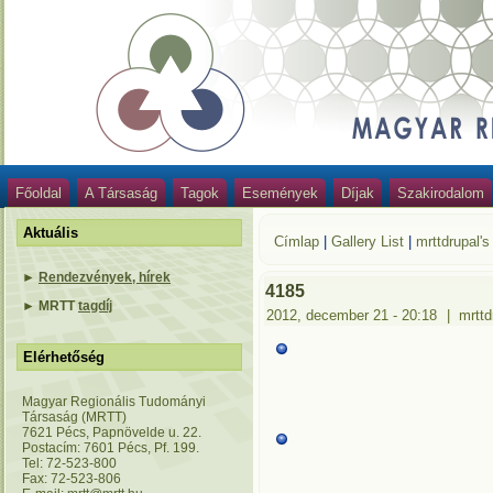
Főoldal
A Társaság
Tagok
Események
Díjak
Szakirodalom
Aktuális
Címlap
|
Gallery List
|
mrttdrupal's
►
Rendezvények, hírek
4185
►
MRTT
tagdíj
2012, december 21 - 20:18
|
mrttd
Elérhetőség
Magyar Regionális Tudományi
Társaság (MRTT)
7621 Pécs, Papnövelde u. 22.
Postacím: 7601 Pécs, Pf. 199.
Tel: 72-523-800
Fax: 72-523-806