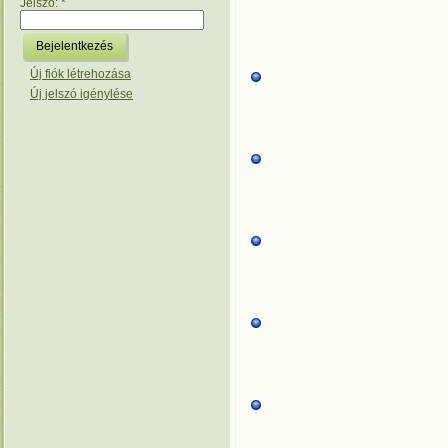
Jelszó:
*
Új fiók létrehozása
Új jelszó igénylése