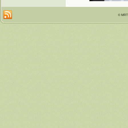
© MRTT