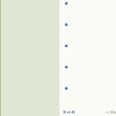
35
of
45
<< El