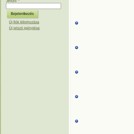
Jelszó:
*
Új fiók létrehozása
Új jelszó igénylése