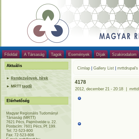
Főoldal
A Társaság
Tagok
Események
Díjak
Szakirodalom
Aktuális
Címlap
|
Gallery List
|
mrttdrupal's
►
Rendezvények, hírek
4178
►
MRTT
tagdíj
2012, december 21 - 20:18
|
mrttd
Elérhetőség
Magyar Regionális Tudományi
Társaság (MRTT)
7621 Pécs, Papnövelde u. 22.
Postacím: 7601 Pécs, Pf. 199.
Tel: 72-523-800
Fax: 72-523-806