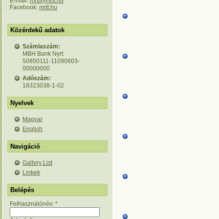
E-mail:
mrtt@mrtt.hu
Facebook:
mrtt.hu
Közérdekű adatok
Számlaszám:
MBH Bank Nyrt.
50800111-11090603-
00000000
Adószám:
18323038-1-02
Nyelvek
Magyar
English
Navigáció
Gallery List
Linkek
Belépés
Felhasználónév:
*