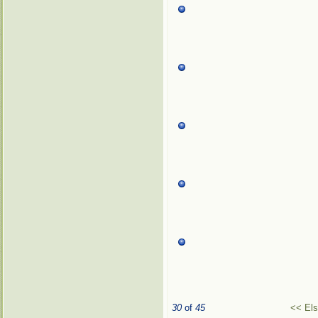
30
of
45
<< El