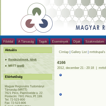
Főoldal
A Társaság
Tagok
Események
Díjak
Szakirodalom
Aktuális
Címlap
|
Gallery List
|
mrttdrupal's
►
Rendezvények, hírek
4166
►
MRTT
tagdíj
2012, december 21 - 20:18
|
mrttd
Elérhetőség
Magyar Regionális Tudományi
Társaság (MRTT)
7621 Pécs, Papnövelde u. 22.
Postacím: 7601 Pécs, Pf. 199.
Tel: 72-523-800
Fax: 72-523-806