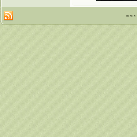
© MRTT