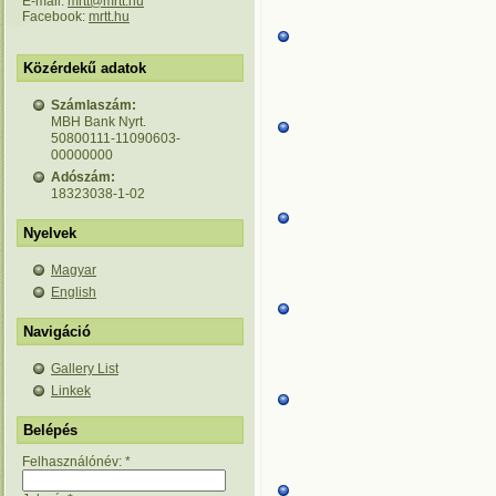
E-mail:
mrtt@mrtt.hu
Facebook:
mrtt.hu
Közérdekű adatok
Számlaszám:
MBH Bank Nyrt.
50800111-11090603-
00000000
Adószám:
18323038-1-02
Nyelvek
Magyar
English
Navigáció
Gallery List
Linkek
Belépés
Felhasználónév:
*