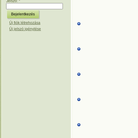
Jelszó:
*
Új fiók létrehozása
Új jelszó igénylése