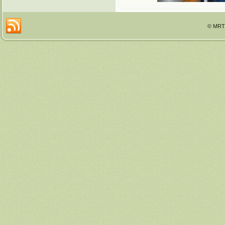
© MRTT