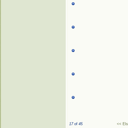
17
of
45
<< El