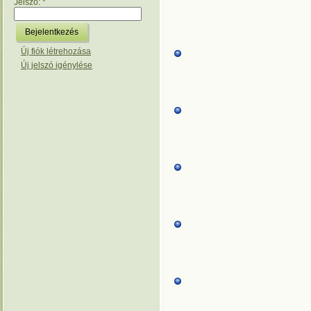
Jelszó:
*
Új fiók létrehozása
Új jelszó igénylése