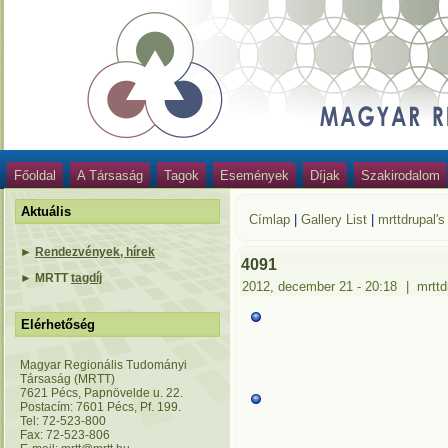
Főoldal
A Társaság
Tagok
Események
Díjak
Szakirodalom
Aktuális
Címlap
|
Gallery List
|
mrttdrupal's
►
Rendezvények, hírek
4091
►
MRTT
tagdíj
2012, december 21 - 20:18
|
mrttd
Elérhetőség
Magyar Regionális Tudományi
Társaság (MRTT)
7621 Pécs, Papnövelde u. 22.
Postacím: 7601 Pécs, Pf. 199.
Tel: 72-523-800
Fax: 72-523-806