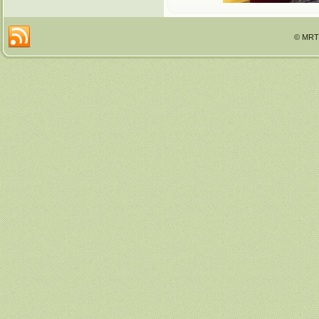
© MRTT