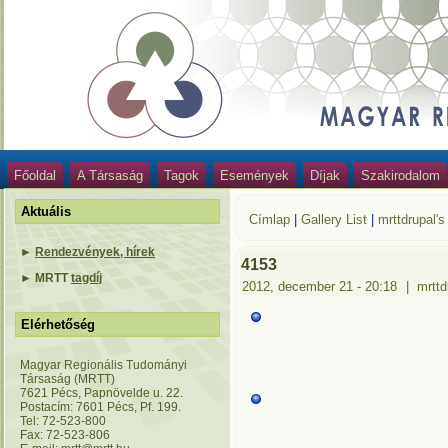
Főoldal
A Társaság
Tagok
Események
Díjak
Szakirodalom
Aktuális
Címlap
|
Gallery List
|
mrttdrupal's
►
Rendezvények, hírek
4153
►
MRTT
tagdíj
2012, december 21 - 20:18
|
mrttd
Elérhetőség
Magyar Regionális Tudományi
Társaság (MRTT)
7621 Pécs, Papnövelde u. 22.
Postacím: 7601 Pécs, Pf. 199.
Tel: 72-523-800
Fax: 72-523-806