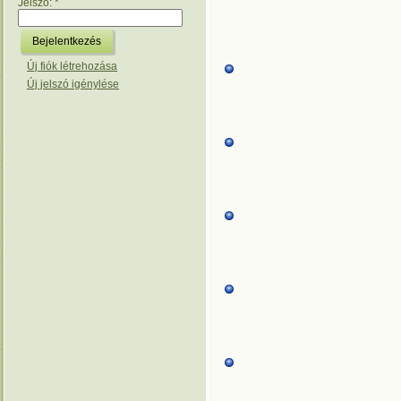
Jelszó:
*
Új fiók létrehozása
Új jelszó igénylése