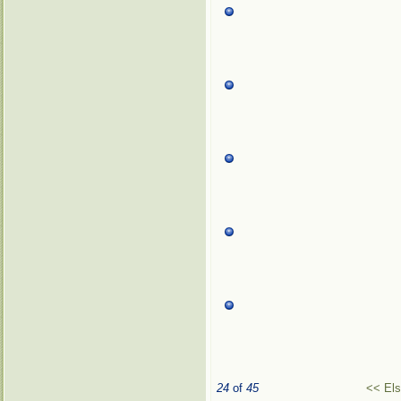
24
of
45
<< El