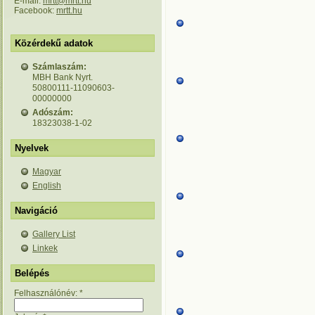
E-mail:
mrtt@mrtt.hu
Facebook:
mrtt.hu
Közérdekű adatok
Számlaszám:
MBH Bank Nyrt.
50800111-11090603-
00000000
Adószám:
18323038-1-02
Nyelvek
Magyar
English
Navigáció
Gallery List
Linkek
Belépés
Felhasználónév:
*