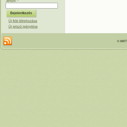
Jelszó:
*
Új fiók létrehozása
Új jelszó igénylése
© MRTT