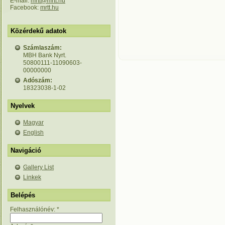
E-mail:
mrtt@mrtt.hu
Facebook:
mrtt.hu
Közérdekű adatok
Számlaszám:
MBH Bank Nyrt.
50800111-11090603-
00000000
Adószám:
18323038-1-02
Nyelvek
Magyar
English
Navigáció
Gallery List
Linkek
Belépés
Felhasználónév:
*