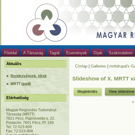
Főoldal
A Társaság
Tagok
Események
Díjak
Szakirodalom
Aktuális
Címlap
|
Galleries
|
mrttdrupal's Ga
►
Rendezvények, hírek
Slideshow of X. MRTT v
►
MRTT
tagdíj
Megtekintés
View slideshow
Elérhetőség
<
Magyar Regionális Tudományi
Társaság (MRTT)
7621 Pécs, Papnövelde u. 22.
Postacím: 7601 Pécs, Pf. 199.
Tel: 72-523-800
Fax: 72-523-806