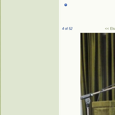
4
of
52
<< El