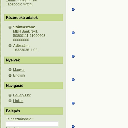
E-mail:
mrtt@mrtt.hu
Facebook:
mrtt.hu
Közérdekű adatok
Számlaszám:
MBH Bank Nyrt.
50800111-11090603-
00000000
Adószám:
18323038-1-02
Nyelvek
Magyar
English
Navigáció
Gallery List
Linkek
Belépés
Felhasználónév:
*