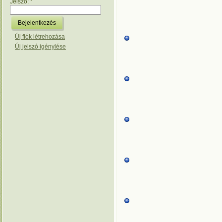
Jelszó:
*
Új fiók létrehozása
Új jelszó igénylése