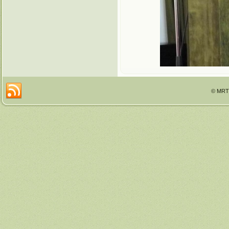
© MRTT