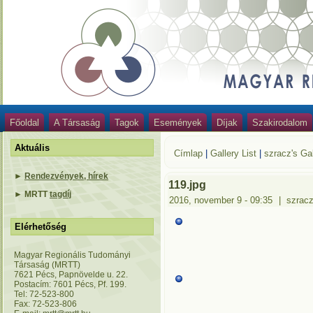
Főoldal
A Társaság
Tagok
Események
Díjak
Szakirodalom
Aktuális
Címlap
|
Gallery List
|
szracz's Gal
►
Rendezvények, hírek
119.jpg
►
MRTT
tagdíj
2016, november 9 - 09:35
|
szrac
Elérhetőség
Magyar Regionális Tudományi
Társaság (MRTT)
7621 Pécs, Papnövelde u. 22.
Postacím: 7601 Pécs, Pf. 199.
Tel: 72-523-800
Fax: 72-523-806