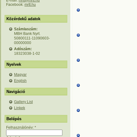
E-mail:
mrtt@mrtt.hu
Facebook:
mrtt.hu
Közérdekű adatok
Számlaszám:
MBH Bank Nyrt.
50800111-11090603-
00000000
Adószám:
18323038-1-02
Nyelvek
Magyar
English
Navigáció
Gallery List
Linkek
Belépés
Felhasználónév:
*