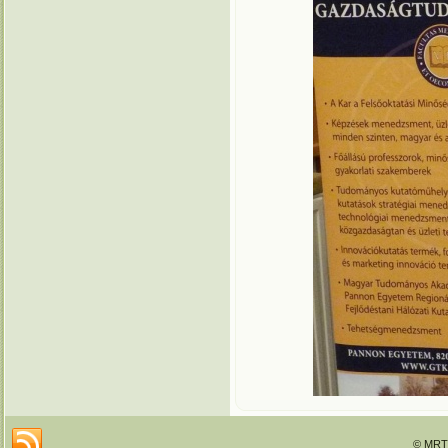
© MRTT