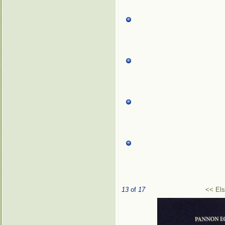
13
of
17
<< El