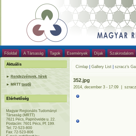
Főoldal
A Társaság
Tagok
Események
Díjak
Szakirodalom
Aktuális
Címlap
|
Gallery List
|
szracz's Gal
►
Rendezvények, hírek
352.jpg
►
MRTT
tagdíj
2014, december 3 - 17:09
|
szrac
Elérhetőség
Magyar Regionális Tudományi
Társaság (MRTT)
7621 Pécs, Papnövelde u. 22.
Postacím: 7601 Pécs, Pf. 199.
Tel: 72-523-800
Fax: 72-523-806