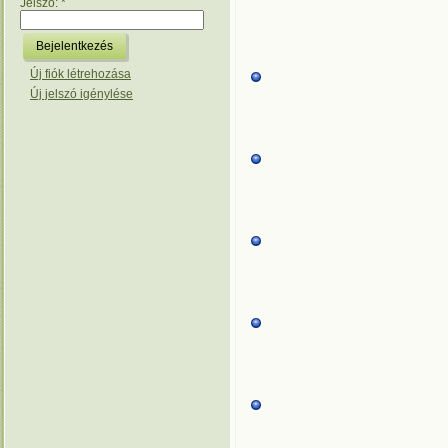
Jelszó:
*
Új fiók létrehozása
Új jelszó igénylése