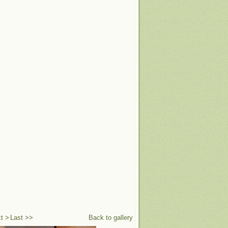
t >
Last >>
Back to gallery