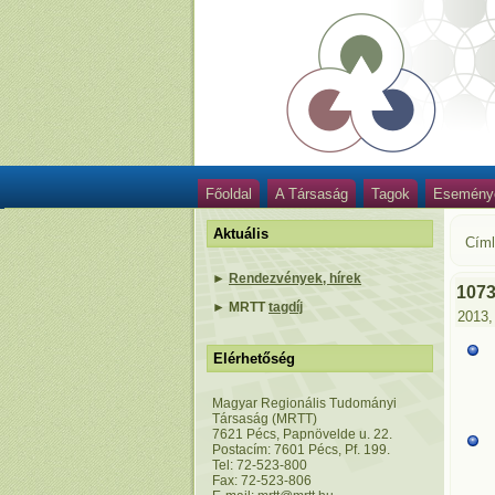
Főoldal
A Társaság
Tagok
Esemény
Aktuális
Cím
►
Rendezvények, hírek
107
►
MRTT
tagdíj
2013,
Elérhetőség
Magyar Regionális Tudományi
Társaság (MRTT)
7621 Pécs, Papnövelde u. 22.
Postacím: 7601 Pécs, Pf. 199.
Tel: 72-523-800
Fax: 72-523-806