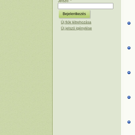
Jelszó:
*
Új fiók létrehozása
Új jelszó igénylése