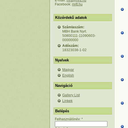
E-mail:
mrtt@mrtt.hu
Facebook:
mrtt.hu
Közérdekű adatok
Számlaszám:
MBH Bank Nyrt.
50800111-11090603-
00000000
Adószám:
18323038-1-02
Nyelvek
Magyar
English
Navigáció
Gallery List
Linkek
Belépés
Felhasználónév:
*