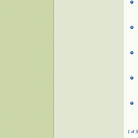
1
of
3