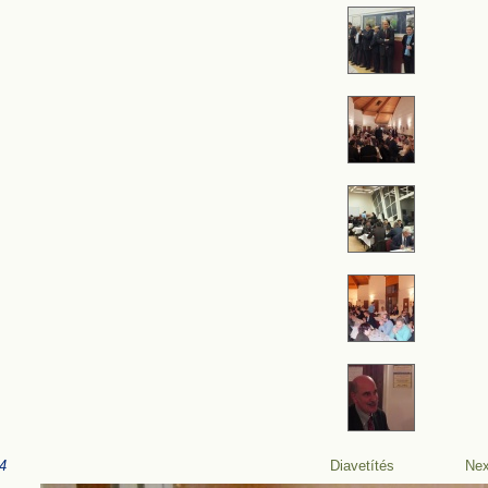
4
Diavetítés
Nex