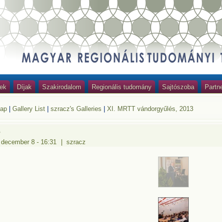
ek
Díjak
Szakirodalom
Regionális tudomány
Sajtószoba
Partn
lap
|
Gallery List
|
szracz's Galleries
|
XI. MRTT vándorgyűlés, 2013
3
 december 8 - 16:31
|
szracz