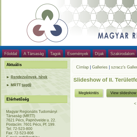
Főoldal
A Társaság
Tagok
Események
Díjak
Szakirodalom
Aktuális
Címlap
|
Galleries
|
szracz's Galle
►
Rendezvények, hírek
Slideshow of II. Területf
►
MRTT
tagdíj
Megtekintés
View slideshow
Elérhetőség
<
Magyar Regionális Tudományi
Társaság (MRTT)
7621 Pécs, Papnövelde u. 22.
Postacím: 7601 Pécs, Pf. 199.
Tel: 72-523-800
Fax: 72-523-806