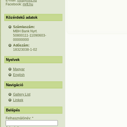
E-mail:
mrtt@mrtt.hu
Facebook:
mrtt.hu
Közérdekű adatok
Számlaszám:
MBH Bank Nyrt.
50800111-11090603-
00000000
Adószám:
18323038-1-02
Nyelvek
Magyar
English
Navigáció
Gallery List
Linkek
Belépés
Felhasználónév:
*