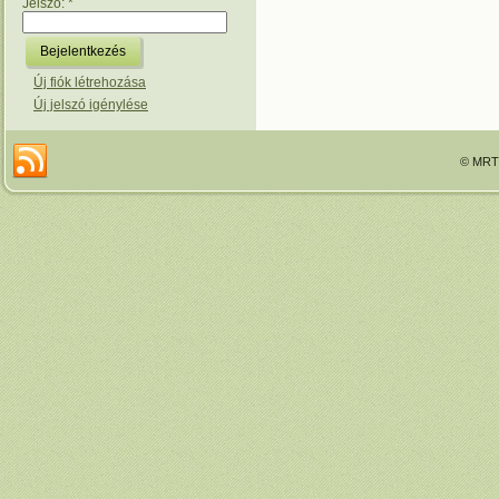
Jelszó:
*
Új fiók létrehozása
Új jelszó igénylése
© MRTT