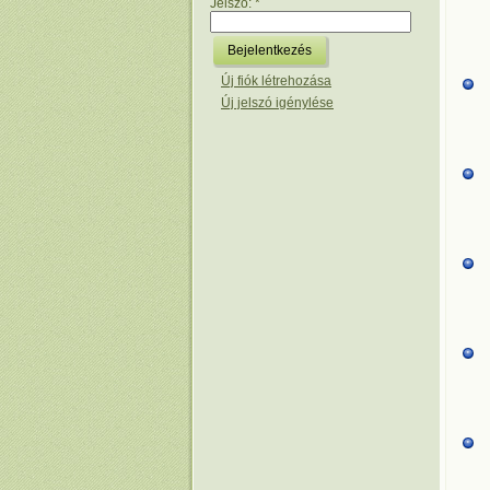
Jelszó:
*
Új fiók létrehozása
Új jelszó igénylése