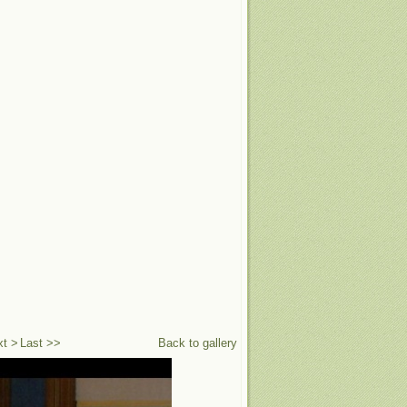
xt >
Last >>
Back to gallery