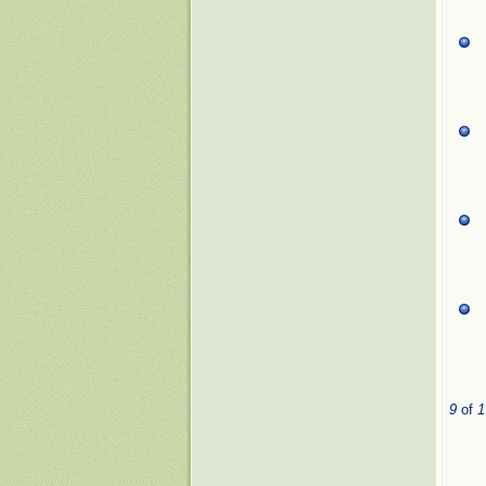
9
of
1