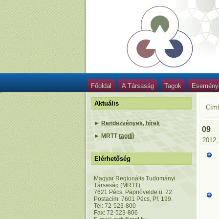
Főoldal
A Társaság
Tagok
Esemény
Aktuális
Cím
►
Rendezvények, hírek
09
►
MRTT
tagdíj
2012,
Elérhetőség
Magyar Regionális Tudományi
Társaság (MRTT)
7621 Pécs, Papnövelde u. 22.
Postacím: 7601 Pécs, Pf. 199.
Tel: 72-523-800
Fax: 72-523-806