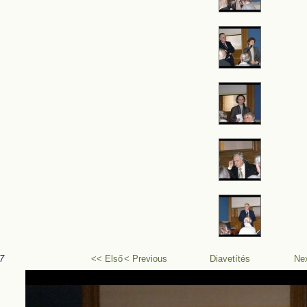
7
<< Első
< Previous
Diavetítés
Ne