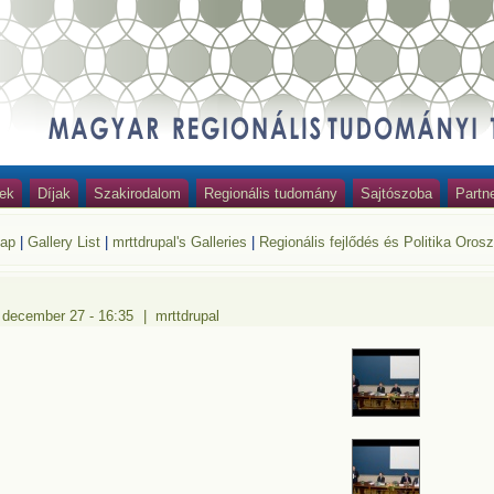
ek
Díjak
Szakirodalom
Regionális tudomány
Sajtószoba
Partn
lap
|
Gallery List
|
mrttdrupal's Galleries
|
Regionális fejlődés és Politika Oro
 december 27 - 16:35
|
mrttdrupal