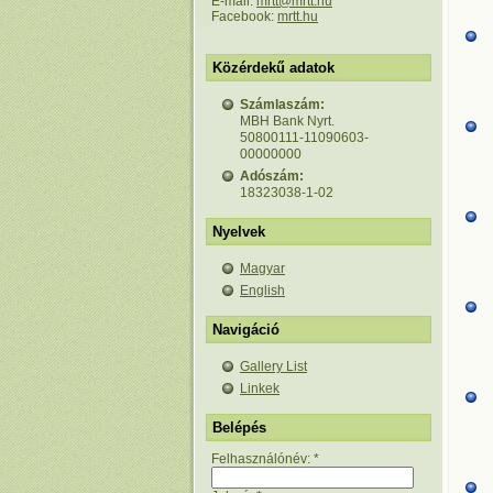
E-mail:
mrtt@mrtt.hu
Facebook:
mrtt.hu
Közérdekű adatok
Számlaszám:
MBH Bank Nyrt.
50800111-11090603-
00000000
Adószám:
18323038-1-02
Nyelvek
Magyar
English
Navigáció
Gallery List
Linkek
Belépés
Felhasználónév:
*