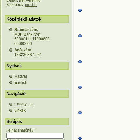
E-mail:
mrtt@mrtt.hu
Facebook:
mrtt.hu
Közérdekű adatok
Számlaszám:
MBH Bank Nyrt.
50800111-11090603-
00000000
Adószám:
18323038-1-02
Nyelvek
Magyar
English
Navigáció
Gallery List
Linkek
Belépés
Felhasználónév:
*