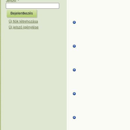
Jelszó:
*
Új fiók létrehozása
Új jelszó igénylése