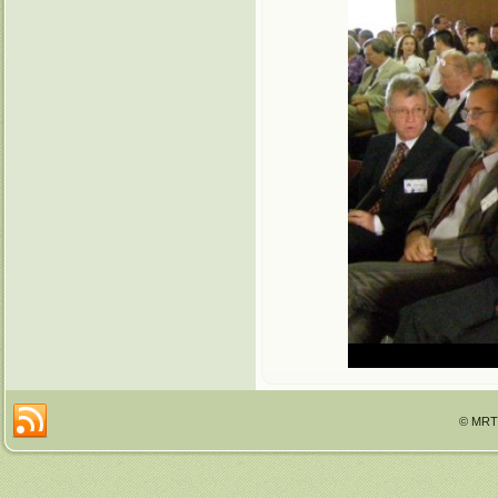
© MRTT