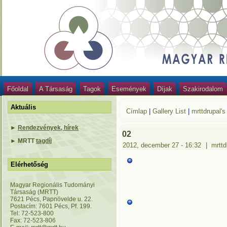
Főoldal
A Társaság
Tagok
Események
Díjak
Szakirodalom
Aktuális
Címlap
|
Gallery List
|
mrttdrupal's
►
Rendezvények, hírek
02
►
MRTT
tagdíj
2012, december 27 - 16:32
|
mrttd
Elérhetőség
Magyar Regionális Tudományi
Társaság (MRTT)
7621 Pécs, Papnövelde u. 22.
Postacím: 7601 Pécs, Pf. 199.
Tel: 72-523-800
Fax: 72-523-806