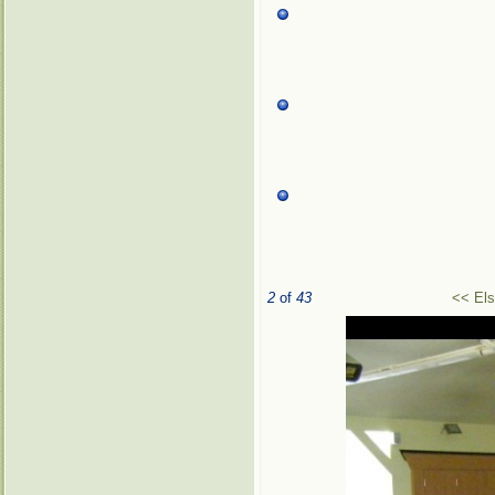
2
of
43
<< El