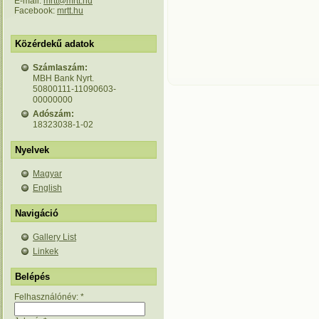
E-mail:
mrtt@mrtt.hu
Facebook:
mrtt.hu
Közérdekű adatok
Számlaszám:
MBH Bank Nyrt.
50800111-11090603-
00000000
Adószám:
18323038-1-02
Nyelvek
Magyar
English
Navigáció
Gallery List
Linkek
Belépés
Felhasználónév:
*