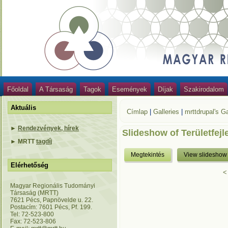
Főoldal
A Társaság
Tagok
Események
Díjak
Szakirodalom
Aktuális
Címlap
|
Galleries
|
mrttdrupal's Ga
►
Rendezvények, hírek
Slideshow of Területfejl
►
MRTT
tagdíj
Megtekintés
View slideshow
Elérhetőség
<
Magyar Regionális Tudományi
Társaság (MRTT)
7621 Pécs, Papnövelde u. 22.
Postacím: 7601 Pécs, Pf. 199.
Tel: 72-523-800
Fax: 72-523-806