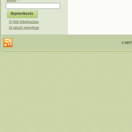
Jelszó:
*
Új fiók létrehozása
Új jelszó igénylése
© MRTT