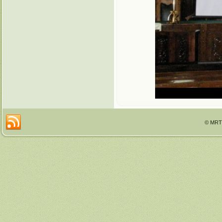
© MRTT