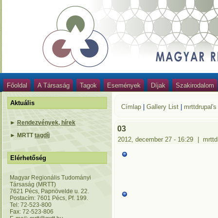
Főoldal
A Társaság
Tagok
Események
Díjak
Szakirodalom
Aktuális
Címlap
|
Gallery List
|
mrttdrupal's
►
Rendezvények, hírek
03
►
MRTT
tagdíj
2012, december 27 - 16:29
|
mrttd
Elérhetőség
Magyar Regionális Tudományi
Társaság (MRTT)
7621 Pécs, Papnövelde u. 22.
Postacím: 7601 Pécs, Pf. 199.
Tel: 72-523-800
Fax: 72-523-806