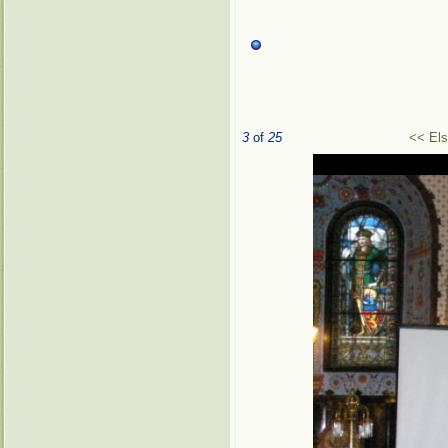
3
of
25
<< El