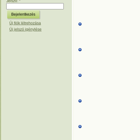
Jelszó:
*
Új fiók létrehozása
Új jelszó igénylése