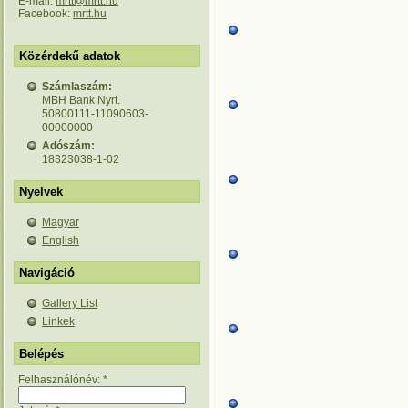
E-mail:
mrtt@mrtt.hu
Facebook:
mrtt.hu
Közérdekű adatok
Számlaszám:
MBH Bank Nyrt.
50800111-11090603-
00000000
Adószám:
18323038-1-02
Nyelvek
Magyar
English
Navigáció
Gallery List
Linkek
Belépés
Felhasználónév:
*