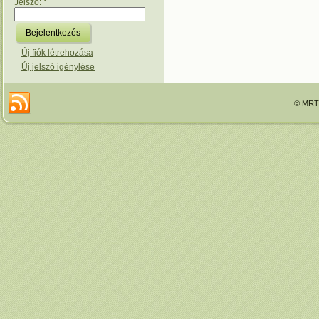
Jelszó:
*
Új fiók létrehozása
Új jelszó igénylése
© MRTT