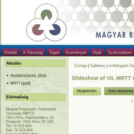
Főoldal
A Társaság
Tagok
Események
Díjak
Szakirodalom
Aktuális
Címlap
|
Galleries
|
mrttdrupal's Ga
►
Rendezvények, hírek
Slideshow of VII. MRTT 
►
MRTT
tagdíj
Megtekintés
View slideshow
Elérhetőség
<
Magyar Regionális Tudományi
Társaság (MRTT)
7621 Pécs, Papnövelde u. 22.
Postacím: 7601 Pécs, Pf. 199.
Tel: 72-523-800
Fax: 72-523-806