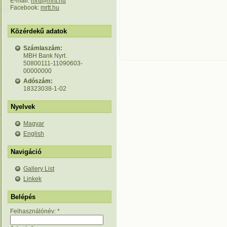
E-mail:
mrtt@mrtt.hu
Facebook:
mrtt.hu
Közérdekű adatok
Számlaszám:
MBH Bank Nyrt.
50800111-11090603-
00000000
Adószám:
18323038-1-02
Nyelvek
Magyar
English
Navigáció
Gallery List
Linkek
Belépés
Felhasználónév:
*