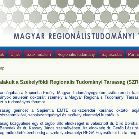
ek
Díjak
Szakirodalom
Regionális tudomány
Sajtószoba
Partn
lap
lakult a Székelyföldi Regionális Tudományi Társaság (SZR
januárjában a Sapientia Erdélyi Magyar Tudományegyetem csíkszeredai kará
ányok területén doktorált személy a Magyar Regionális Tudományi Társasá
ezt a tudományos fórumot.
saság gerincét a Sapientia EMTE csíkszeredai karának oktatói adjá
ószentmiklósi, sepsiszentgyörgyi és székelyudvarhelyi kutatók is.
aság közgyűlése egy öt tagból álló elnökséget is választott dr. Bíró Boróka J
Benedek és dr. Kassay János személyében. Az elnökség dr. Geréb Lászlót v
ság működtetésével pedig a székelyudvarhelyi REGA Egyesületet bízta meg.