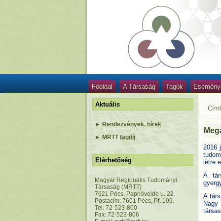
Főoldal
A Társaság
Tagok
Esemény
Aktuális
Cím
►
Rendezvények, hírek
Mega
►
MRTT
tagdíj
2016 
tudom
Elérhetőség
létre 
A tár
Magyar Regionális Tudományi
gyergy
Társaság (MRTT)
7621 Pécs, Papnövelde u. 22.
A társ
Postacím: 7601 Pécs, Pf. 199.
Nagy 
Tel: 72-523-800
társa
Fax: 72-523-806