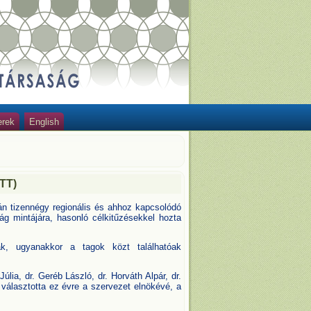
erek
English
TT)
n tizennégy regionális és ahhoz kapcsolódó
g mintájára, hasonló célkitűzésekkel hozta
k, ugyanakkor a tagok közt találhatóak
úlia, dr. Geréb László, dr. Horváth Alpár, dr.
álasztotta ez évre a szervezet elnökévé, a