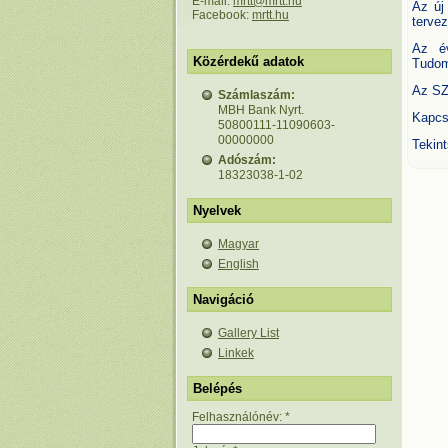
E-mail:
mrtt@mrtt.hu
Az új
Facebook:
mrtt.hu
tervez
Az év
Közérdekű adatok
Tudom
Az SZ
Számlaszám:
MBH Bank Nyrt.
Kapcs
50800111-11090603-
00000000
Tekin
Adószám:
18323038-1-02
Nyelvek
Magyar
English
Navigáció
Gallery List
Linkek
Belépés
Felhasználónév:
*