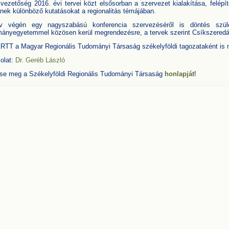
 vezetőség 2016. évi tervei közt elsősorban a szervezet kialakítása, felép
nek különböző kutatásokat a regionalitás témájában.
 végén egy nagyszabású konferencia szervezéséről is döntés szüle
ányegyetemmel közösen kerül megrendezésre, a tervek szerint Csíkszeredán
RTT a Magyar Regionális Tudományi Társaság székelyföldi tagozataként is 
olat:
Dr. Geréb László
tse meg a Székelyföldi Regionális Tudományi Társaság
honlapját
!