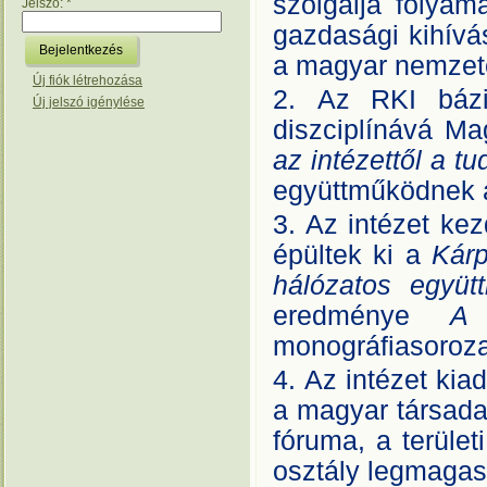
szolgálja folyam
Jelszó:
*
gazdasági kihívás
a magyar nemzet
Új fiók létrehozása
Az RKI bázi
Új jelszó igénylése
diszciplínává M
az intézettől a 
együttműködnek a
Az intézet ke
épültek ki a
Kárp
hálózatos együt
eredménye
A 
monográfiasoroza
Az intézet ki
a magyar társada
fóruma, a terület
osztály legmagasa