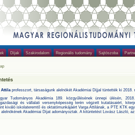
ek
Díjak
Szakirodalom
Regionális tudomány
Sajtószoba
Partn
lap
ntetés
Attila
professzort, társaságunk alelnökét Akadémiai Díjjal tüntették ki 2018.
yar Tudományos Akadémia 189. közgyűlésének ünnepi ülésén, 2018.
gazdasági és vállalati versenyképesség terén végzett kutatásaiért, kiter
int kiváló iskolateremtő és oktatómunkájáért Varga Attilának, a PTE KTK e
alelnökének Akadémiai Díjat adományoztak. A kitüntetést Lovász László, az 