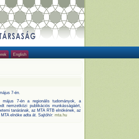
erek
English
 május 7-én.
 május 7-én a regionális tudományok, a
jedt nemzetközi publikációs munkásságáért,
gyetemi tanárának, az MTA RTB elnökének, az
MTA elnöke adta át. Sajtóhír:
mta.hu