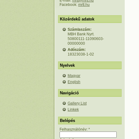
E-mail:
mrtt@mrtt.hu
Facebook:
mrtt.hu
Közérdekű adatok
Számlaszám:
MBH Bank Nyrt.
50800111-11090603-
00000000
Adószám:
18323038-1-02
Nyelvek
Magyar
English
Navigáció
Gallery List
Linkek
Belépés
Felhasználónév:
*