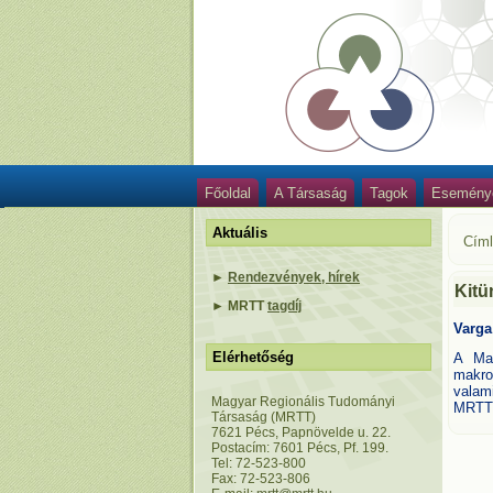
Főoldal
A Társaság
Tagok
Esemény
Aktuális
Cím
►
Rendezvények, hírek
Kitü
►
MRTT
tagdíj
Varga 
Elérhetőség
A Mag
makro
valam
Magyar Regionális Tudományi
MRTT 
Társaság (MRTT)
7621 Pécs, Papnövelde u. 22.
Postacím: 7601 Pécs, Pf. 199.
Tel: 72-523-800
Fax: 72-523-806