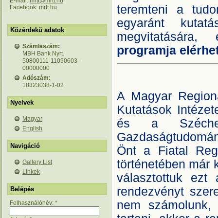
E-mail:
mrtt@mrtt.hu
teremteni a tudo
Facebook:
mrtt.hu
egyaránt kutatá
Közérdekű adatok
megvitatására,
Számlaszám:
programja elérhe
MBH Bank Nyrt.
50800111-11090603-
00000000
Adószám:
18323038-1-02
A Magyar Region
Nyelvek
Kutatások Intéze
Magyar
és a Széchen
English
Gazdaságtudományi
Navigáció
Önt a Fiatal Regi
történetében már k
Gallery List
Linkek
választottuk ezt 
rendezvényt szere
Belépés
nem számolunk, 
Felhasználónév:
*