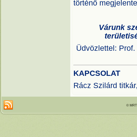
történő megjelente
Várunk sze
területis
Üdvözlettel: Prof
KAPCSOLAT
Rácz Szilárd titk
© MRTT