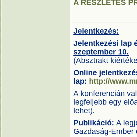
A RÉSZLETES PR
Jelentkezés:
Jelentkezési lap 
szeptember 10.
(Absztrakt kiérték
Online jelentkezé
lap:
http://www.m
A konferencián va
legfeljebb egy elő
lehet).
Publikáció:
A leg
Gazdaság-Ember és