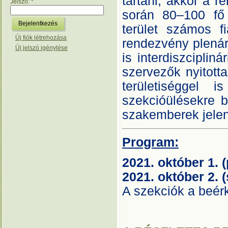
tartani, akkor a 
Jelszó:
*
során 80–100 fő 
terület számos fi
Új fiók létrehozása
rendezvény plenár
Új jelszó igénylése
is interdiszciplin
szervezők nyitotta
területiséggel 
szekcióülésekre b
szakemberek jelen
Program:
2021. október 1. 
2021. október 2.
A szekciók a beérk