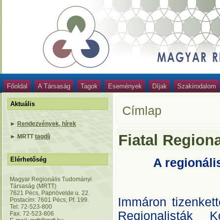
Főoldal
A Társaság
Tagok
Események
Díjak
Szakirodalom
Aktuális
Címlap
►
Rendezvények, hírek
Fiatal Regiona
►
MRTT
tagdíj
Elérhetőség
A regionál
Magyar Regionális Tudományi
Társaság (MRTT)
7621 Pécs, Papnövelde u. 22.
Immáron tizenkett
Postacím: 7601 Pécs, Pf. 199.
Tel: 72-523-800
Regionalisták K
Fax: 72-523-806