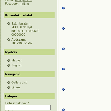
E-mail:
mrtt@mrtt.hu
Facebook:
mrtt.hu
Közérdekű adatok
Számlaszám:
MBH Bank Nyrt.
50800111-11090603-
00000000
Adószám:
18323038-1-02
Nyelvek
Magyar
English
Navigáció
Gallery List
Linkek
Belépés
Felhasználónév:
*