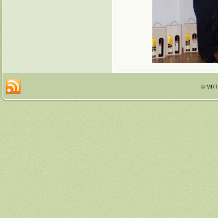
© MRTT