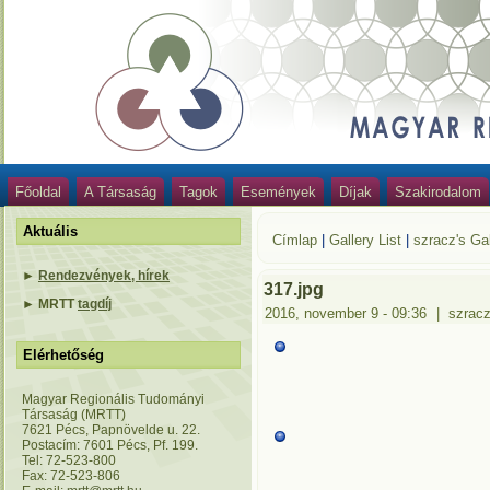
Főoldal
A Társaság
Tagok
Események
Díjak
Szakirodalom
Aktuális
Címlap
|
Gallery List
|
szracz's Gal
►
Rendezvények, hírek
317.jpg
►
MRTT
tagdíj
2016, november 9 - 09:36
|
szrac
Elérhetőség
Magyar Regionális Tudományi
Társaság (MRTT)
7621 Pécs, Papnövelde u. 22.
Postacím: 7601 Pécs, Pf. 199.
Tel: 72-523-800
Fax: 72-523-806