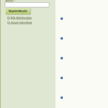
Jelszó:
*
Új fiók létrehozása
Új jelszó igénylése