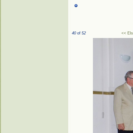
40
of
52
<< El