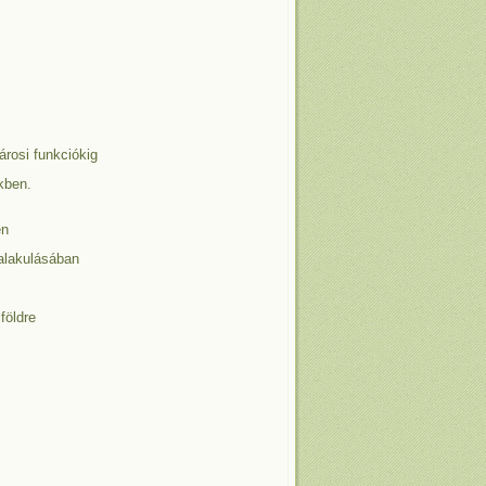
városi funkciókig
kben.
en
ialakulásában
földre