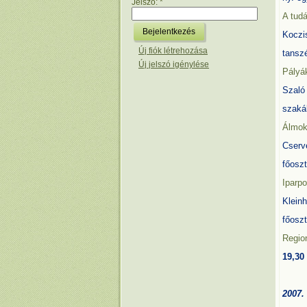
Jelszó:
*
A tudá
Koczi
Új fiók létrehozása
tansz
Új jelszó igénylése
Pályák
Szaló
szakál
Álmok
Cserv
főosz
Iparpo
Klein
főosz
Region
19,30
2007.