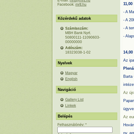
E-mail:
mrtt@mrtt.hu
11,00
Facebook:
mrtt.hu
- A M
Közérdekű adatok
- A 20
- A te
Számlaszám:
MBH Bank Nyrt.
- Ala
50800111-11090603-
00000000
Adószám:
14,00
18323038-1-02
Az ipa
Nyelvek
Plená
Magyar
Barta
English
intéz
Navigáció
Az újr
Gallery List
Papan
Linkek
ügyve
Belépés
Az eur
Felhasználónév:
*
Hován
ny. e