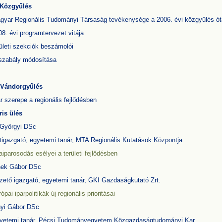
 Közgyűlés
agyar Regionális Tudományi Társaság tevékenysége a 2006. évi közgyűlés ót
08. évi programtervezet vitája
rületi szekciók beszámolói
pszabály módosítása
 Vándorgyűlés
r szerepe a regionális fejlődésben
ris ülés
 Györgyi DSc
etigazgató, egyetemi tanár, MTA Regionális Kutatások Központja
aiparosodás esélyei a területi fejlődésben
ek Gábor DSc
zető igazgató, egyetemi tanár, GKI Gazdaságkutató Zrt.
ópai iparpolitikák új regionális prioritásai
yi Gábor DSc
gyetemi tanár, Pécsi Tudományegyetem Közgazdaságtudományi Kar