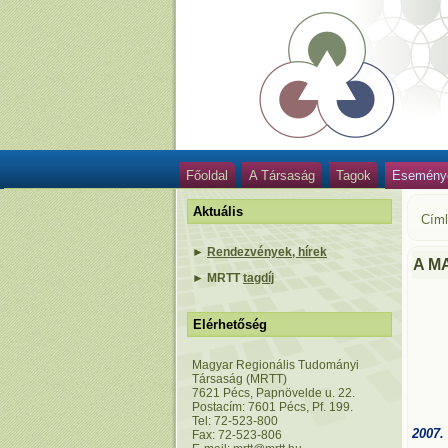
Főoldal
A Társaság
Tagok
Esemény
Aktuális
Cím
►
Rendezvények, hírek
A M
►
MRTT
tagdíj
Elérhetőség
Magyar Regionális Tudományi
Társaság (MRTT)
7621 Pécs, Papnövelde u. 22.
Postacím: 7601 Pécs, Pf. 199.
Tel: 72-523-800
2007.
Fax: 72-523-806