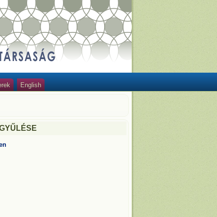
erek
English
RGYŰLÉSE
ben