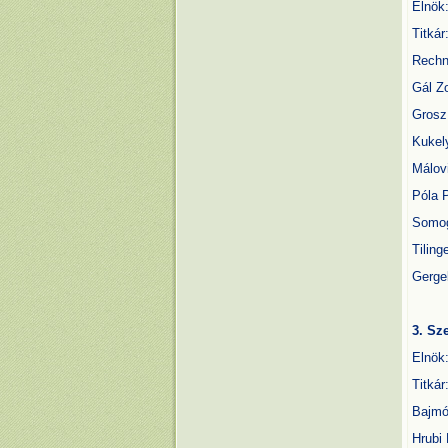
Elnök
Titkár
Rechn
Gál Z
Grosz
Kukel
Málov
Póla 
Somog
Tilinge
Gerge
3. Sze
Elnök
Titkár
Bajmó
Hrubi