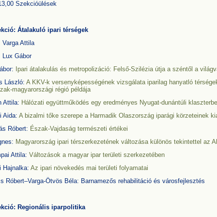
13,00 Szekcióülések
ekció: Átalakuló ipari térségek
 Varga Attila
: Lux Gábor
ábor:
Ipari átalakulás és metropolizáció: Felső-Szilézia útja a széntől a világ
s László:
A KKV-k versenyképességének vizsgálata iparilag hanyatló térsége
zak-magyarországi régió példája
 Attila:
Hálózati együttműködés egy eredményes Nyugat-dunántúli klaszterb
i Aida:
A bizalmi tőke szerepe a Harmadik Olaszország iparági körzeteinek k
ás Róbert:
Észak-Vajdaság természeti értékei
gnes:
Magyarország
ipari térszerkezetének változása különös tekintettel az Al
ai Attila:
Változások a magyar ipar területi szerkezetében
i Hajnalka:
Az ipari növekedés mai területi folyamatai
s Róbert–Varga-Ötvös Béla: Barnamezős rehabilitáció és városfejlesztés
ekció: Regionális iparpolitika