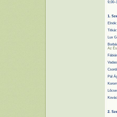
9,00–
1. Sz
Elnök:
Titkár
Lux G
Borbá
Az És
Fábián
Vadas
Csord
Pál Á
Koromp
Lőcse
Kovác
2. Sz