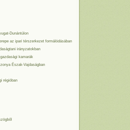
yugat-Dunántúlon
erepe az ipari térszerkezet formálódásában
daságtani irányzatokban
 a gazdasági kamarák
viszonya Észak-Vajdaságban
i régióban
szögből