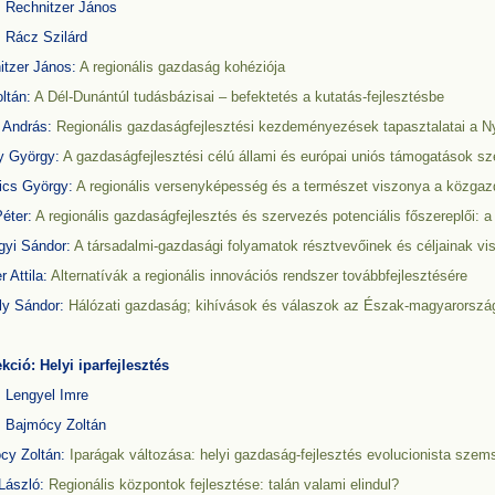
: Rechnitzer János
: Rácz Szilárd
itzer János:
A regionális gazdaság kohéziója
oltán:
A Dél-Dunántúl tudásbázisai – befektetés a kutatás-fejlesztésbe
 András:
Regionális gazdaságfejlesztési kezdeményezések tapasztalatai a N
y György:
A gazdaságfejlesztési célú állami és európai uniós támogatások sz
ics György:
A regionális versenyképesség és a természet viszonya a közgaz
Péter:
A regionális gazdaságfejlesztés és szervezés potenciális főszereplői:
yi Sándor:
A társadalmi-gazdasági folyamatok résztvevőinek és céljainak 
r Attila:
Alternatívák a regionális innovációs rendszer továbbfejlesztésére
ly Sándor:
Hálózati gazdaság; kihívások és válaszok az Észak-magyarország
kció: Helyi iparfejlesztés
: Lengyel Imre
: Bajmócy Zoltán
cy Zoltán:
Iparágak változása: helyi gazdaság-fejlesztés evolucionista szem
 László:
Regionális központok fejlesztése: talán valami elindul?