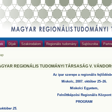
ek
Díjak
Szakirodalom
Regionális tudomány
Sajtószoba
Partn
lap
AGYAR REGIONÁLIS TUDOMÁNYI TÁRSASÁG V. VÁNDO
Az ipar szerepe a regionális fejlődés
Miskolc, 2007. október 25–26.
Miskolci Egyetem,
Felnőttképzési Regionális Központ
PROGRAM
 október 25.