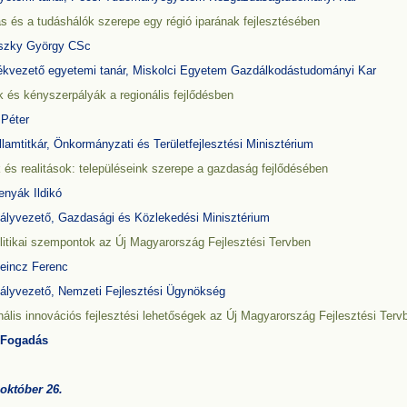
s és a tudáshálók szerepe egy régió iparának fejlesztésében
szky György CSc
ékvezető egyetemi tanár, Miskolci Egyetem Gazdálkodástudományi Kar
 és kényszerpályák a regionális fejlődésben
 Péter
lamtitkár, Önkormányzati és Területfejlesztési Minisztérium
 és realitások: településeink szerepe a gazdaság fejlődésében
enyák Ildikó
tályvezető, Gazdasági és Közlekedési Minisztérium
litikai szempontok az Új Magyarország Fejlesztési Tervben
heincz Ferenc
tályvezető, Nemzeti Fejlesztési Ügynökség
ális innovációs fejlesztési lehetőségek az Új Magyarország Fejlesztési Terv
 Fogadás
 október 26.