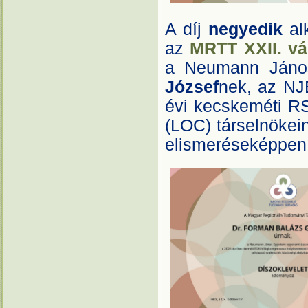
A díj
negyedik
al
az
MRTT XXII. v
a Neumann Jáno
József
nek, az NJ
évi kecskeméti RS
(LOC) társelnökei
elismeréseképpen