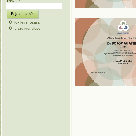
Jelszó:
*
Új fiók létrehozása
Új jelszó igénylése