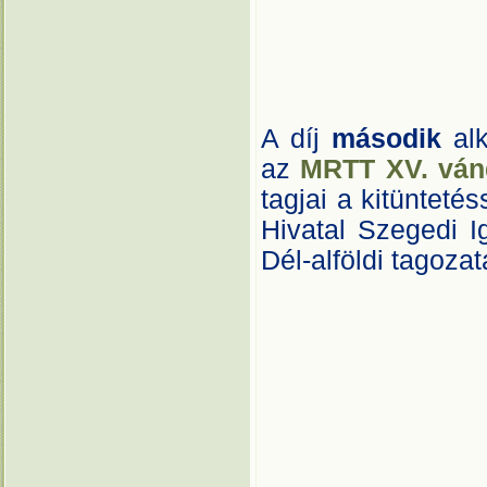
A díj
második
al
az
MRTT XV. ván
tagjai a kitünteté
Hivatal Szegedi 
Dél-alföldi tagozat