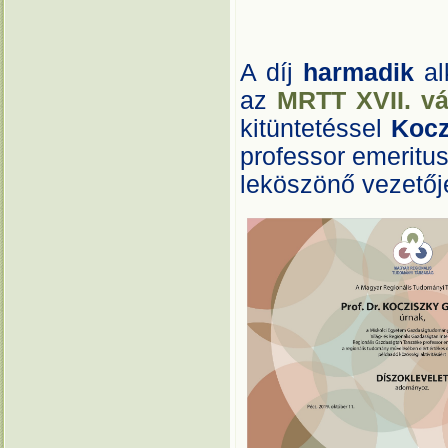
A díj
harmadik
al
az
MRTT XVII. v
kitüntetéssel
Kocz
professor emeritu
leköszönő vezetőjé