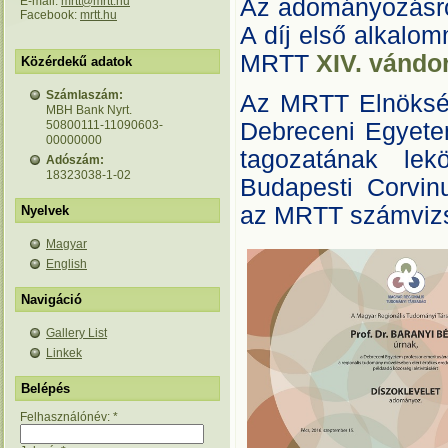
E-mail:
mrtt@mrtt.hu
Az adományozásról
Facebook:
mrtt.hu
A díj első alkalo
MRTT
XIV. vándo
Közérdekű adatok
Számlaszám:
Az MRTT Elnökség
MBH Bank Nyrt.
50800111-11090603-
Debreceni Egyetem
00000000
tagozatának le
Adószám:
18323038-1-02
Budapesti Corvin
az MRTT számvizsg
Nyelvek
Magyar
English
Navigáció
Gallery List
Linkek
Belépés
Felhasználónév:
*