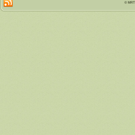
© MRTT