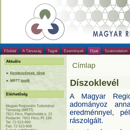
Főoldal
A Társaság
Tagok
Események
Díjak
Szakirodalom
Aktuális
Címlap
►
Rendezvények, hírek
Díszoklevél
►
MRTT
tagdíj
Elérhetőség
A Magyar Regio
adományoz anna
Magyar Regionális Tudományi
Társaság (MRTT)
eredménnyel, pél
7621 Pécs, Papnövelde u. 22.
Postacím: 7601 Pécs, Pf. 199.
rászolgált.
Tel: 72-523-800
Fax: 72-523-806