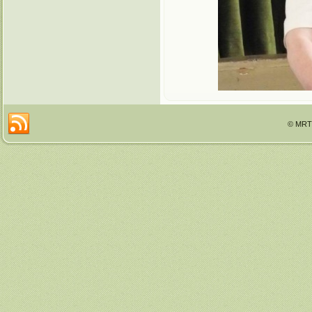
© MRTT