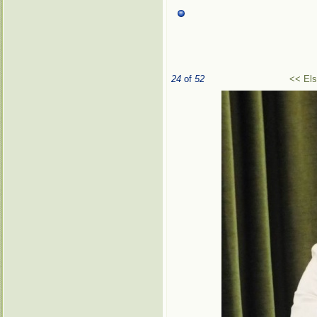
24
of
52
<< El