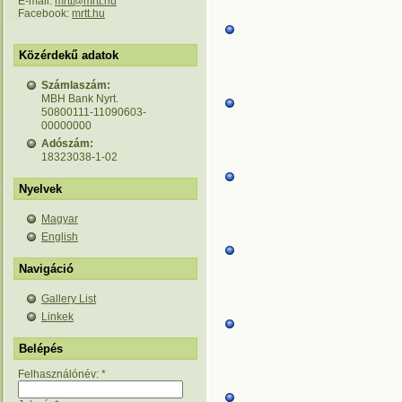
E-mail:
mrtt@mrtt.hu
Facebook:
mrtt.hu
Közérdekű adatok
Számlaszám:
MBH Bank Nyrt.
50800111-11090603-
00000000
Adószám:
18323038-1-02
Nyelvek
Magyar
English
Navigáció
Gallery List
Linkek
Belépés
Felhasználónév:
*