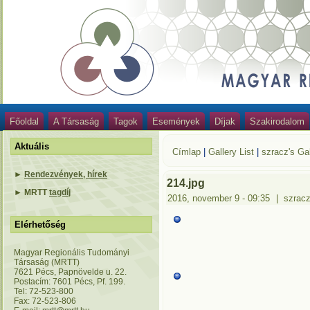
Főoldal
A Társaság
Tagok
Események
Díjak
Szakirodalom
Aktuális
Címlap
|
Gallery List
|
szracz's Gal
►
Rendezvények, hírek
214.jpg
►
MRTT
tagdíj
2016, november 9 - 09:35
|
szrac
Elérhetőség
Magyar Regionális Tudományi
Társaság (MRTT)
7621 Pécs, Papnövelde u. 22.
Postacím: 7601 Pécs, Pf. 199.
Tel: 72-523-800
Fax: 72-523-806