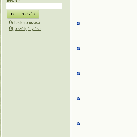
Jelszó:
*
Új fiók létrehozása
Új jelszó igénylése