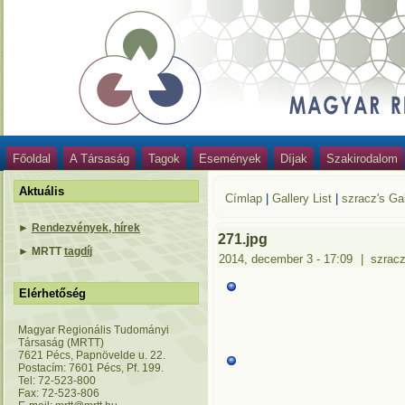
Főoldal
A Társaság
Tagok
Események
Díjak
Szakirodalom
Aktuális
Címlap
|
Gallery List
|
szracz's Gal
►
Rendezvények, hírek
271.jpg
►
MRTT
tagdíj
2014, december 3 - 17:09
|
szrac
Elérhetőség
Magyar Regionális Tudományi
Társaság (MRTT)
7621 Pécs, Papnövelde u. 22.
Postacím: 7601 Pécs, Pf. 199.
Tel: 72-523-800
Fax: 72-523-806