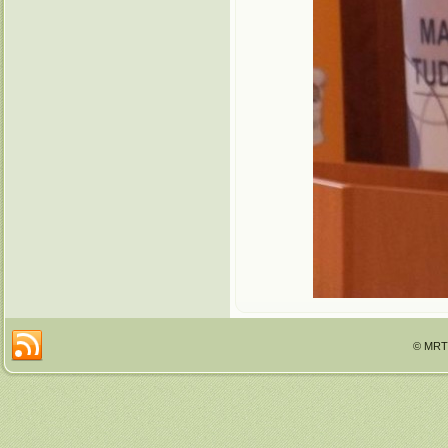
© MRTT