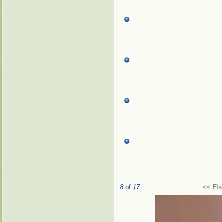
8
of
17
<< El