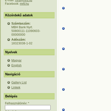
E-mail:
mrtt@mrtt.hu
Facebook:
mrtt.hu
Közérdekű adatok
Számlaszám:
MBH Bank Nyrt.
50800111-11090603-
00000000
Adószám:
18323038-1-02
Nyelvek
Magyar
English
Navigáció
Gallery List
Linkek
Belépés
Felhasználónév:
*