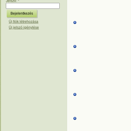
Jelszó:
*
Új fiók létrehozása
Új jelszó igénylése