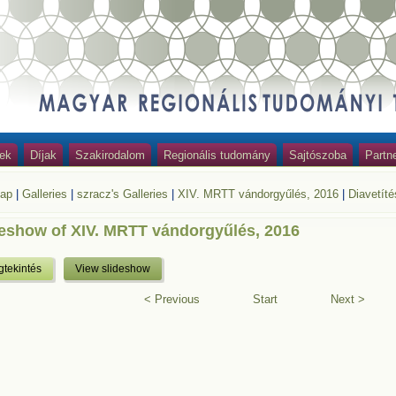
ek
Díjak
Szakirodalom
Regionális tudomány
Sajtószoba
Partn
lap
|
Galleries
|
szracz's Galleries
|
XIV. MRTT vándorgyűlés, 2016
|
Diavetíté
deshow of XIV. MRTT vándorgyűlés, 2016
tekintés
View slideshow
< Previous
Start
Next >