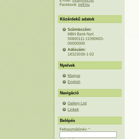
E-mail:
mrtt@mrtt.hu
Facebook:
mrtt.hu
Közérdekű adatok
Számlaszám:
MBH Bank Nyrt.
50800111-11090603-
00000000
Adószám:
18323038-1-02
Nyelvek
Magyar
English
Navigáció
Gallery List
Linkek
Belépés
Felhasználónév:
*