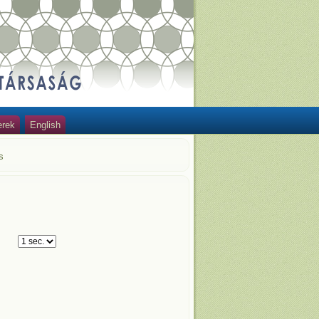
erek
English
s