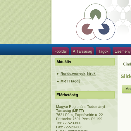
Főoldal
A Társaság
Tagok
Esemény
Aktuális
Cím
►
Rendezvények, hírek
Sli
►
MRTT
tagdíj
Meg
Elérhetőség
Magyar Regionális Tudományi
Társaság (MRTT)
7621 Pécs, Papnövelde u. 22.
Postacím: 7601 Pécs, Pf. 199.
Tel: 72-523-800
Fax: 72-523-806