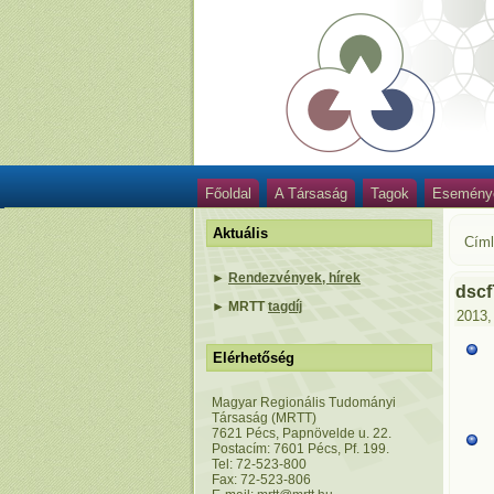
Főoldal
A Társaság
Tagok
Esemény
Aktuális
Cím
►
Rendezvények, hírek
dscf
►
MRTT
tagdíj
2013,
Elérhetőség
Magyar Regionális Tudományi
Társaság (MRTT)
7621 Pécs, Papnövelde u. 22.
Postacím: 7601 Pécs, Pf. 199.
Tel: 72-523-800
Fax: 72-523-806