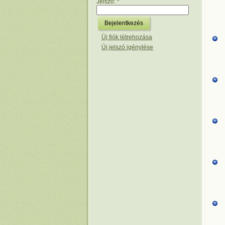
Jelszó:
*
Új fiók létrehozása
Új jelszó igénylése