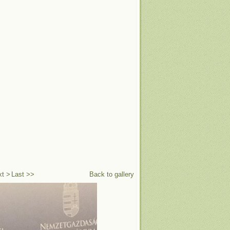
xt >
Last >>
Back to gallery