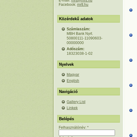
E-mail:
mrtt@mrtt.hu
Facebook:
mrtt.hu
Közérdekű adatok
Számlaszám:
MBH Bank Nyrt.
50800111-11090603-
00000000
Adószám:
18323038-1-02
Nyelvek
Magyar
English
Navigáció
Gallery List
Linkek
Belépés
Felhasználónév:
*