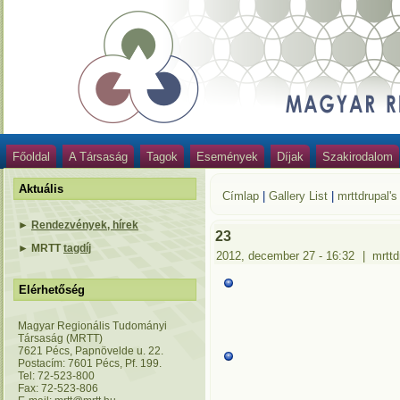
Főoldal
A Társaság
Tagok
Események
Díjak
Szakirodalom
Aktuális
Címlap
|
Gallery List
|
mrttdrupal's
►
Rendezvények, hírek
23
►
MRTT
tagdíj
2012, december 27 - 16:32
|
mrttd
Elérhetőség
Magyar Regionális Tudományi
Társaság (MRTT)
7621 Pécs, Papnövelde u. 22.
Postacím: 7601 Pécs, Pf. 199.
Tel: 72-523-800
Fax: 72-523-806