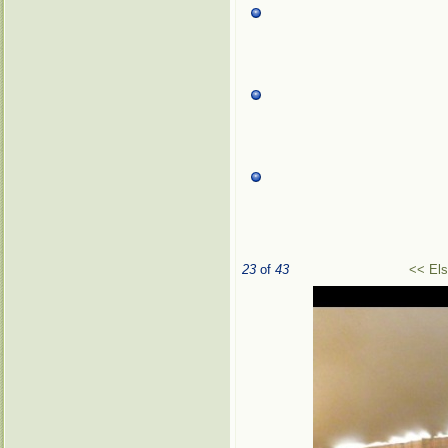
23
of
43
<< El