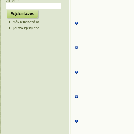
Jelszó:
*
Új fiók létrehozása
Új jelszó igénylése