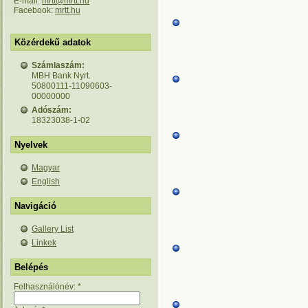
E-mail:
mrtt@mrtt.hu
Facebook:
mrtt.hu
Közérdekű adatok
Számlaszám:
MBH Bank Nyrt.
50800111-11090603-
00000000
Adószám:
18323038-1-02
Nyelvek
Magyar
English
Navigáció
Gallery List
Linkek
Belépés
Felhasználónév:
*