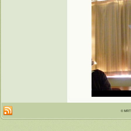
© MRTT