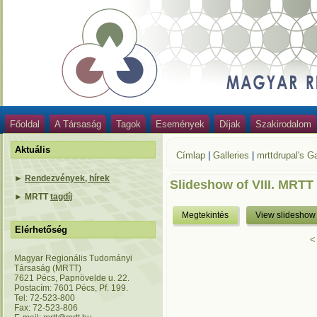
Főoldal
A Társaság
Tagok
Események
Díjak
Szakirodalom
Aktuális
Címlap
|
Galleries
|
mrttdrupal's Ga
►
Rendezvények, hírek
Slideshow of VIII. MRTT
►
MRTT
tagdíj
Megtekintés
View slideshow
Elérhetőség
<
Magyar Regionális Tudományi
Társaság (MRTT)
7621 Pécs, Papnövelde u. 22.
Postacím: 7601 Pécs, Pf. 199.
Tel: 72-523-800
Fax: 72-523-806