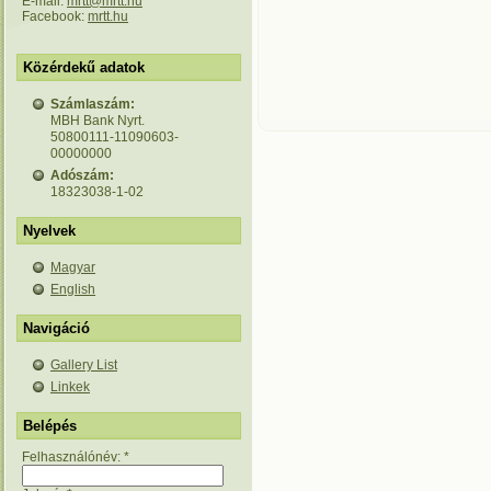
E-mail:
mrtt@mrtt.hu
Facebook:
mrtt.hu
Közérdekű adatok
Számlaszám:
MBH Bank Nyrt.
50800111-11090603-
00000000
Adószám:
18323038-1-02
Nyelvek
Magyar
English
Navigáció
Gallery List
Linkek
Belépés
Felhasználónév:
*