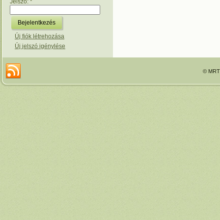
Jelszó:
*
Új fiók létrehozása
Új jelszó igénylése
© MRTT