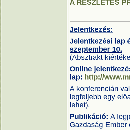
A RÉSZLETES PR
Jelentkezés:
Jelentkezési lap 
szeptember 10.
(Absztrakt kiérték
Online jelentkezé
lap:
http://www.m
A konferencián va
legfeljebb egy elő
lehet).
Publikáció:
A leg
Gazdaság-Ember és