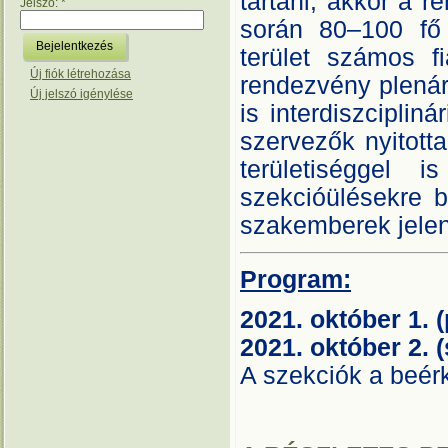
tartani, akkor a 
Jelszó:
*
során 80–100 fő 
terület számos fi
Új fiók létrehozása
rendezvény plenár
Új jelszó igénylése
is interdiszciplin
szervezők nyitotta
területiséggel 
szekcióülésekre b
szakemberek jelen
Program:
2021. október 1. 
2021. október 2.
A szekciók a beérk