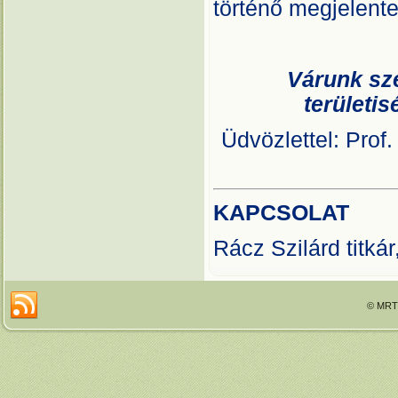
történő megjelente
Várunk sze
területis
Üdvözlettel: Prof
KAPCSOLAT
Rácz Szilárd titk
© MRTT