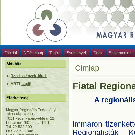
Főoldal
A Társaság
Tagok
Események
Díjak
Szakirodalom
Aktuális
Címlap
►
Rendezvények, hírek
Fiatal Regiona
►
MRTT
tagdíj
Elérhetőség
A regionál
Magyar Regionális Tudományi
Társaság (MRTT)
7621 Pécs, Papnövelde u. 22.
Immáron tizenkett
Postacím: 7601 Pécs, Pf. 199.
Tel: 72-523-800
Regionalisták K
Fax: 72-523-806