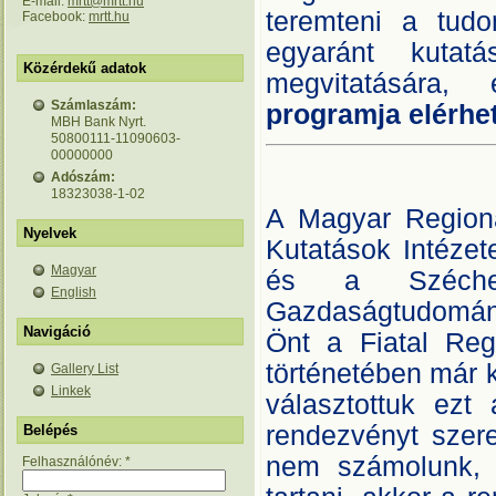
E-mail:
mrtt@mrtt.hu
teremteni a tudo
Facebook:
mrtt.hu
egyaránt kutatá
Közérdekű adatok
megvitatására,
Számlaszám:
programja elérhe
MBH Bank Nyrt.
50800111-11090603-
00000000
Adószám:
18323038-1-02
A Magyar Region
Nyelvek
Kutatások Intéze
Magyar
és a Széchen
English
Gazdaságtudományi
Navigáció
Önt a Fiatal Regi
történetében már k
Gallery List
Linkek
választottuk ezt 
rendezvényt szere
Belépés
nem számolunk, 
Felhasználónév:
*