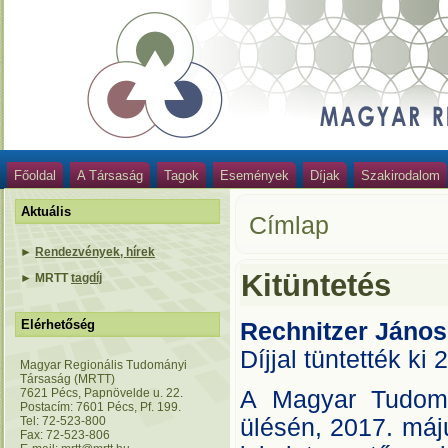
Főoldal
A Társaság
Tagok
Események
Díjak
Szakirodalom
Aktuális
Címlap
►
Rendezvények, hírek
Kitüntetés
►
MRTT
tagdíj
Elérhetőség
Rechnitzer János
Díjjal tüntették ki
Magyar Regionális Tudományi
Társaság (MRTT)
7621 Pécs, Papnövelde u. 22.
A Magyar Tudomá
Postacím: 7601 Pécs, Pf. 199.
Tel: 72-523-800
ülésén, 2017. máj
Fax: 72-523-806