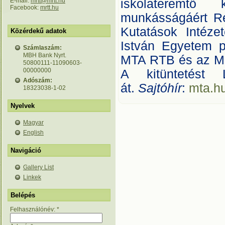
E-mail:
mrtt@mrtt.hu
iskolateremtő
Facebook:
mrtt.hu
munkásságáért R
Kutatások Intéz
Közérdekű adatok
István Egyetem pr
Számlaszám:
MBH Bank Nyrt.
MTA RTB és az MR
50800111-11090603-
00000000
A kitüntetést
Adószám:
át.
Sajtóhír
:
mta.h
18323038-1-02
Nyelvek
Magyar
English
Navigáció
Gallery List
Linkek
Belépés
Felhasználónév:
*