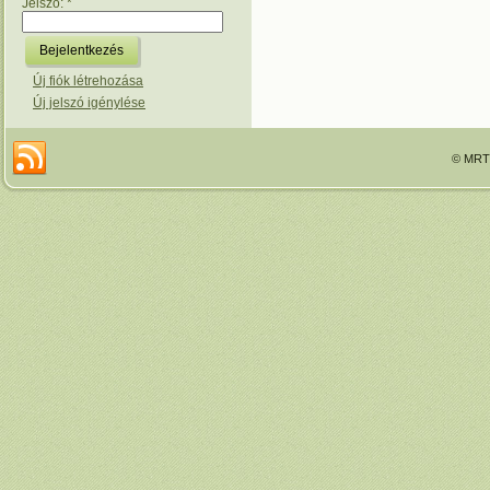
Jelszó:
*
Új fiók létrehozása
Új jelszó igénylése
© MRTT