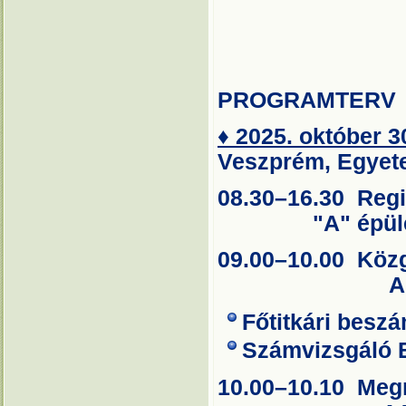
PROGRAMTERV
♦
2025. október 3
Veszprém, Egyete
08.30–
"A" épület
09.00–10.00 Köz
A1 te
Főtitkári besz
Számvizsgáló 
10.00–10