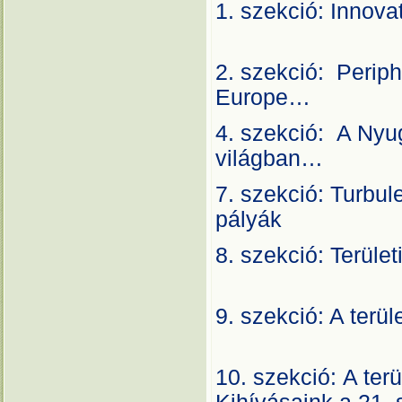
1. szekció: 
A
2. szekció: Periphe
Europ
4. szekció: A Nyu
világ
7. szekció: Turbule
pály
8. szekció: Terü
A
9. szekció: A terü
A
10. szekció: A terü