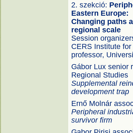
2. szekció:
Periphe
Eastern
Changing paths an
regional scale
Session organizers
CERS Institute for
professor, Univers
Gábor Lux senior r
Regional Studies
Supplemental reind
development trap
Ernő Molnár associ
Peripheral industri
survivor firm
Gabor Pirisi assoc