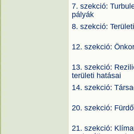
7. szekció: Turbule
pály
8. szekció: Terü
A
12. szekció: Ön
A
13. szekció: Rezil
területi ha
14. szekció:
A1
20. szekció:
A
21. szekció: Klíma