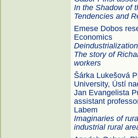
In the Shadow of t
Tendencies and Re
Emese Dobos resea
Economics
Deindustrializatio
The story of Rich
workers
Šárka Lukešová Ph
University, Ústí 
Jan Evangelista P
assistant professo
Labem
Imaginaries of rur
industrial rural ar