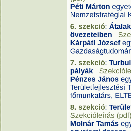
Péti Márton
egyet
Nemzetstratégiai K
6. szekció
:
Átalak
övezeteiben
Sze
Kárpáti József
eg
Gazdaságtudomán
7. szekció
:
Turbul
pályák
Szekcióle
Pénzes János
egy
Területfejlesztési
főmunkatárs, ELTE
8. szekció
:
Terül
Szekcióleírás (pdf
Molnár Tamás
egy