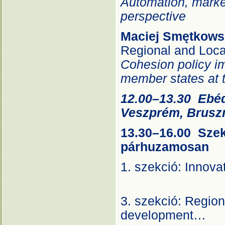
Automation, market
perspective
Maciej Smętkows
Regional and Loc
Cohesion policy im
member states at t
12.00–13
Veszprém, Bruszny
13.30–16.00 Sze
párhuzamosan
1. szekció: 
A
3. szekció: Regio
develo