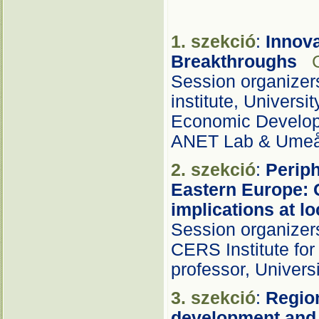
1. szekció
:
Innov
Breakthroughs
Session organizer
institute, Univers
Economic Develo
ANET Lab & Umeå 
2. szekció
:
Periph
Eastern Europe: 
implications at l
Session organizer
CERS Institute for
professor, Univers
3. szekció
:
Regio
development and 