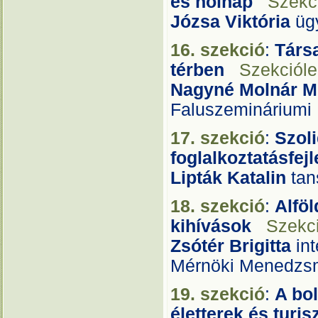
és holnap
Szekci
Józsa Viktória
üg
16. szekció
:
Társa
térben
Szekcióleí
Nagyné Molnár M
Faluszemináriumi 
17. szekció
:
Szol
foglalkoztatásfe
Lipták Katalin
tan
18. szekció
:
Alföl
kihívások
Szekci
Zsótér Brigitta
int
Mérnöki Menedzsm
19. szekció
:
A bo
életterek és turi