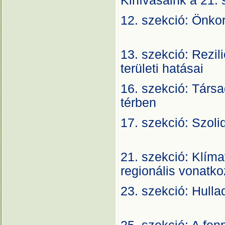
Kihívásaink 
12. szekció: Ön
A
13. szekció: Rezil
területi h
16. szekció: Társa
térbe
17. szekció: S
A
21. szekció: Klíma
regionális v
23. szekció: H
A