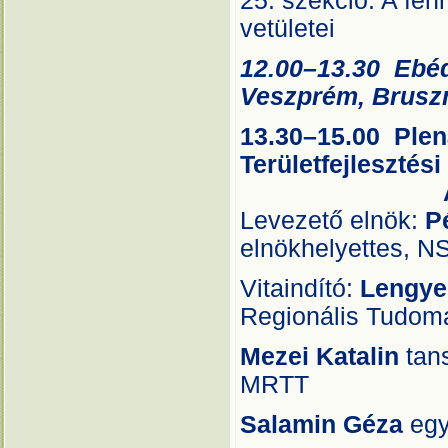
25. szekció: A fenn
vetület
12.00–13.30
Veszprém, Bruszny
13.30–15.00 Plen
Területfejlesztés
A1 te
Levezető elnök:
P
elnökhelyettes, N
Vitaindító:
Lengyel
Regionális Tudomá
Mezei Katalin
tan
MRTT
Salamin Géza
egy