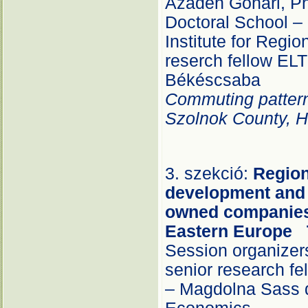
Azadeh Gohari, Ph
Doctoral School –
Institute for Regi
reserch fellow ELT
Békéscsaba
Commuting pattern
Szolnok County, 
3. szekció:
Region
development an
owned companies 
Eastern Europe
Session organizers
senior research fe
– Magdolna Sass d