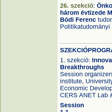
26. szekció
:
Önko
három évtizede 
Bódi Ferenc
tudo
Politikatudományi 
SZEKCIÓPROGR
1. szekció:
Innova
Breakthroughs
Session organizers
institute, Univers
Economic Developm
CERS ANET Lab &
Session