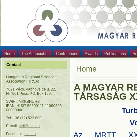
Home
The Association
Conferences
Awards
Publications
Hu
Contact
Home
Hungarian Regional Science
Association (HRSA)
A MAGYAR R
7621 Pécs, Papnövelde u. 22.
TÁRSASÁG X
H-7601 Pécs, P.O. Box 199.
SWIFT: MKKBHUHB
IBAN: HU37 50800111-11090603-
Turb
00000000
Tel: +36 (72) 523 800
V
E-mail:
mrtt@mrtt.hu
Az MRTT XXIII
Facebook:
mrtt.hu