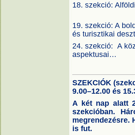
18. szekció: Alföl
A
19. szekció: A bol
és turisztikai 
24. szekció: A köz
aspekt
SZEKCIÓK (szekci
9.00–12.00 és 15.
A két nap alatt 
szekcióban. Hár
megrendezésre. Ha
is fut.