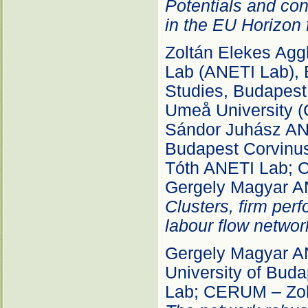
Potentials and cont
in the EU Horizo
Zoltán Elekes Agg
Lab (ANETI Lab), 
Studies, Budapest
Umeå University 
Sándor Juhász ANE
Budapest Corvinus
Tóth ANETI Lab; 
Gergely Magyar A
Clusters, firm per
labour flow networ
Gergely Magyar A
University of Bud
Lab; CERUM – Zo