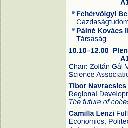
A1 te
Fehérvölgyi Be
Gazdaságtudom
Pálné Kovács I
Társaság
10.10–12.00 Plená
A1 te
Chair: Zoltán Gál 
Science Associati
Tibor Navracsics
Regional Develop
The future of cohe
Camilla Lenzi
Ful
Economics, Polite