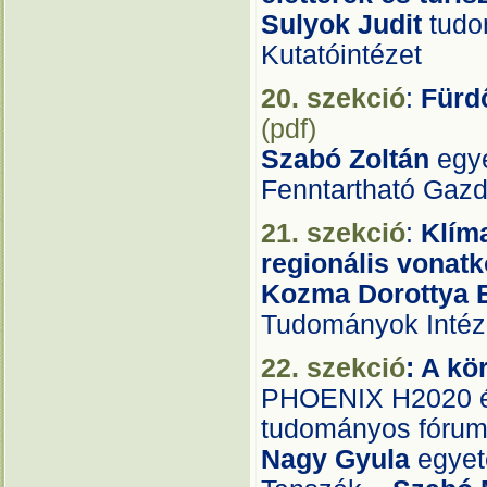
Sulyok Judit
tudo
Kutatóintézet
20. szekció
:
Fürd
(pdf)
Szabó Zoltán
egye
Fenntartható Gaz
21. szekció
:
Klíma
regionális vona
Kozma Dorottya 
Tudományok Intéze
22. szekció
: A kö
PHOENIX H2020 és
tudományos fórum
Nagy Gyula
egyet