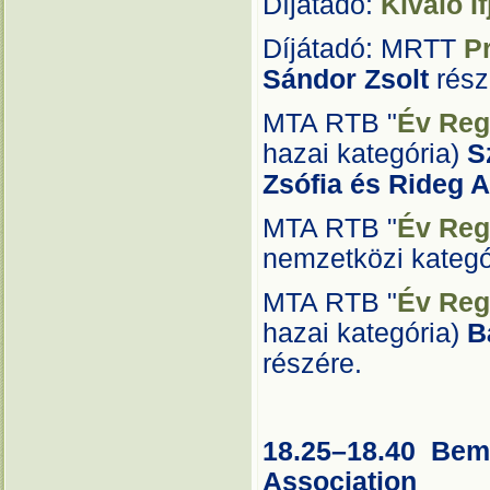
Díjátadó:
Kiváló I
Díjátadó: MRTT
P
Sándor Zsolt
rész
MTA RTB "
Év Reg
hazai kategória)
S
Zsófia és Rideg 
MTA RTB "
Év Reg
nemzetközi kategó
MTA RTB "
Év Reg
hazai kategória)
B
részére.
18.25–18.40
Bemu
Association
A1