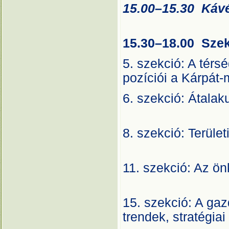
15.00–15.30 Káv
Au
15.30–18.00 Sze
5. szekció: A térs
pozíciói a Kár
6. szekció: Átala
A
8. szekció: Terü
A
11. szekció: Az ö
A
15. szekció: A ga
trendek, straté