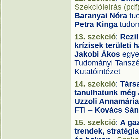
Szekcióleírás (pdf
Baranyai Nóra
tu
Petra Kinga
tudom
13. szekció
:
Rezi
krízisek területi
Jakobi Ákos
egye
Tudományi Tansz
Kutatóintézet
14. szekció
:
Társa
tanulhatunk még 
Uzzoli Annamária
FTI –
Kovács Sán
15. szekció
:
A ga
trendek, stratégi