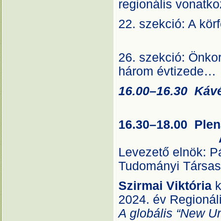
regionális v
22. szekció: A 
A
26. szekció: Önko
három évt
16.00–16.30 Káv
Au
16.30–18.00 Plená
A1 te
Levezető elnök: P
Tudományi Társa
Szirmai Viktória
k
2024. év Regionál
A globális “New Ur