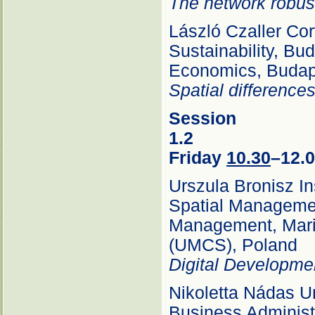
The network robust
László Czaller Cor
Sustainability, Bu
Economics, Budap
Spatial difference
Session
Friday
10.30
–12.
Urszula Bronisz I
Spatial Managemen
Management, Maria
(UMCS), Poland
Digital Developme
Nikoletta Nádas U
Business Administ