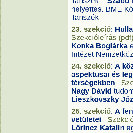
Tanszék –
Szabó 
helyettes, BME Kö
Tanszék
23. szekció
:
Hull
Szekcióleírás (pdf
Konka Boglárka
e
Intézet Nemzetköz
24. szekció
:
A köz
aspektusai és leg
térségekben
Sze
Nagy Dávid
tudom
Lieszkovszky Józ
25. szekció
:
A fen
vetületei
Szekció
Lőrincz Katalin
eg