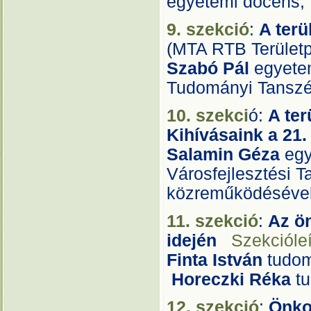
egyetemi docens,
9. szekció
:
A terü
(MTA RTB Területp
Szabó Pál
egyete
Tudományi Tansz
10. szekci
ó:
A ter
Kihívásaink a 2
Salamin Géza
egy
Városfejlesztési 
közreműködésével
11. szekció
:
Az ön
idején
Szekcióleí
Finta István
tudom
Horeczki Réka
tu
12. szekció
:
Önko