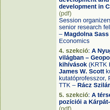
development in C
(pdf)
Session organizer
senior research fe
–
Magdolna Sass
Economics
4. szekció
:
A Nyu
világban – Geopo
kihívások
(KRTK H
James W. Scott
k
kutatóprofesszor
TTK –
Rácz Szilá
5. szekció
:
A térs
pozíciói a Kárp
(pdf)