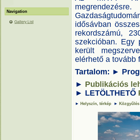
megrendezésr
Navigation
Gazdaságtudomány
Gallery List
idősávban összese
rekordszámú, 23
szekcióban. Egy 
került megszerv
elérhető a tovább fe
Tartalom: ► Pro
►
Publikációs le
►
LETÖLTHETŐ
►
Helyszín, térkép
►
Közgyűlés