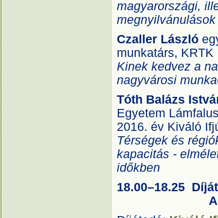
magyarországi, ill
megnyilvánulások
Czaller László
eg
munkatárs, KRTK KT
Kinek kedvez a na
nagyvárosi munka
Tóth Balázs Istvá
Egyetem Lámfalus
2016. év Kiváló If
Térségek és régiók 
kapacitás - elmél
időkben
18.00–18.25 Díjá
A1 te