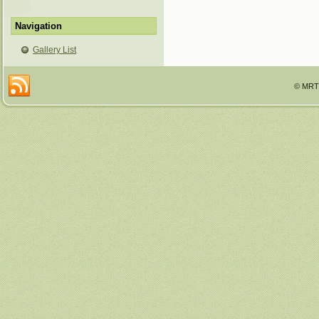
Navigation
Gallery List
© MRTT