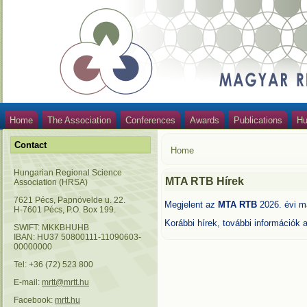
Home
The Association
Conferences
Awards
Publications
Hu
Contact
Home
Hungarian Regional Science
MTA RTB Hírek
Association (HRSA)
7621 Pécs, Papnövelde u. 22.
Megjelent az
MTA RTB
2026. évi 
H-7601 Pécs, P.O. Box 199.
Korábbi hírek, további információk
SWIFT: MKKBHUHB
IBAN: HU37 50800111-11090603-
00000000
Tel: +36 (72) 523 800
E-mail:
mrtt@mrtt.hu
Facebook:
mrtt.hu