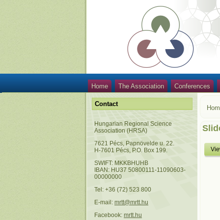
Home
The Association
Conferences
Contact
Hom
Hungarian Regional Science
Slid
Association (HRSA)
7621 Pécs, Papnövelde u. 22.
Vi
H-7601 Pécs, P.O. Box 199.
SWIFT: MKKBHUHB
IBAN: HU37 50800111-11090603-
00000000
Tel: +36 (72) 523 800
E-mail:
mrtt@mrtt.hu
Facebook:
mrtt.hu