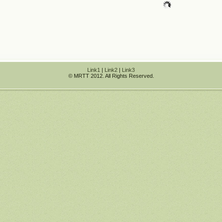
Link1
|
Link2
|
Link3
© MRTT 2012. All Rights Reserved.