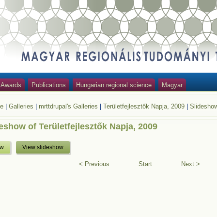
Awards
Publications
Hungarian regional science
Magyar
e
|
Galleries
|
mrttdrupal's Galleries
|
Területfejlesztők Napja, 2009
|
Slidesho
eshow of Területfejlesztők Napja, 2009
ew
View slideshow
< Previous
Start
Next >