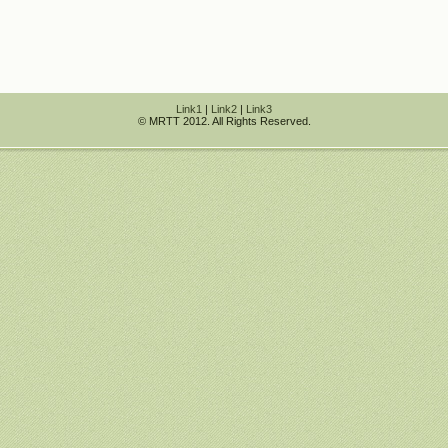
Link1
|
Link2
|
Link3
© MRTT 2012. All Rights Reserved.