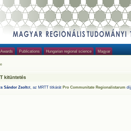
Awards
Publications
Hungarian regional science
Magyar
e
 kitüntetés
s Sándor Zsolt
ot, az MRTT titkárát
Pro Communitate Regionalistarum
díj