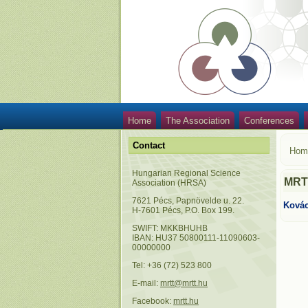
Home
The Association
Conferences
Contact
Hom
Hungarian Regional Science
MRTT
Association (HRSA)
7621 Pécs, Papnövelde u. 22.
Kovác
H-7601 Pécs, P.O. Box 199.
SWIFT: MKKBHUHB
IBAN: HU37 50800111-11090603-
00000000
Tel: +36 (72) 523 800
E-mail:
mrtt@mrtt.hu
Facebook:
mrtt.hu