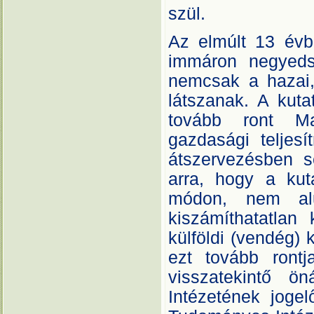
szül.
Az elmúlt 13 évb
immáron negyeds
nemcsak a hazai
látszanak. A kuta
tovább ront Ma
gazdasági teljesí
átszervezésben s
arra, hogy a kuta
módon, nem alul
kiszámíthatatla
külföldi (vendég) 
ezt tovább ront
visszatekintő ön
Intézetének joge