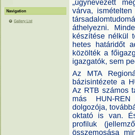
„úgynevezett me
várva, ismételten
Navigation
társadalomtudom
Gallery List
áthelyezni. Minde
készítése nélkül 
hetes határidőt 
közölték a főigaz
igazgatók, sem pe
Az MTA Regionál
bázisintézete a 
Az RTB számos tag
más HUN-REN tá
dolgozója, tovább
oktató is van. É
profiluk (jellemz
összemosása mind