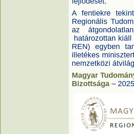
fejlődését.
A fentiekre tek
Regionális Tudo
az átgondolatla
határozottan kiáll
REN) egyben tar
illetékes miniszte
nemzetközi átvilág
Magyar Tudomán
Bizottsága
– 2025