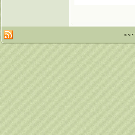
© MRTT