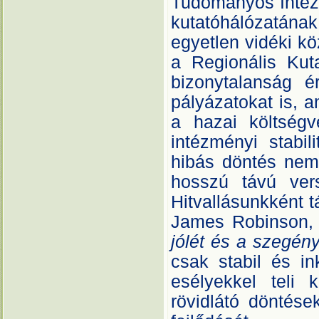
Tudományos Intéze
kutatóhálózatán
egyetlen vidéki k
a Regionális Kut
bizonytalanság ér
pályázatokat is, 
a hazai költség
intézményi stabi
hibás döntés nem
hosszú távú vers
Hitvallásunkként 
James Robinson,
jólét és a szegén
csak stabil és in
esélyekkel teli
rövidlátó döntése