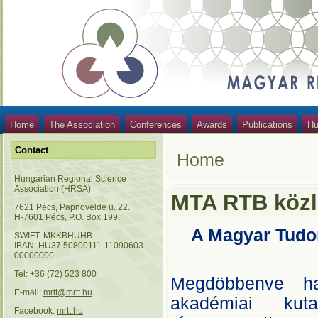
Home
The Association
Conferences
Awards
Publications
Hu
Contact
Home
Hungarian Regional Science
Association (HRSA)
MTA RTB köz
7621 Pécs, Papnövelde u. 22.
H-7601 Pécs, P.O. Box 199.
A Magyar Tudo
SWIFT: MKKBHUHB
IBAN: HU37 50800111-11090603-
00000000
Tel: +36 (72) 523 800
Megdöbbenve hal
E-mail:
mrtt@mrtt.hu
akadémiai kut
Facebook:
mrtt.hu