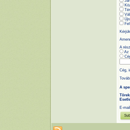
Jár
Köz
Tér
Vál
Újra
Fel
Kérjük
Amenny
A rész
Az 
Cég
Cég, 
Tovább
A spec
Törek
Esetle
E-mai