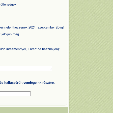
lőtlenségek
gein jelentkezzenek 2024. szeptember 20-ig!
 jelöljön meg.
ldő intézménnyel, Entert ne használjon):
s hallássérült vendégeink részére.