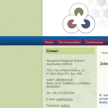
Home
The Association
Conferences
Contact
Hom
Hungarian Regional Science
Jele
Association (HRSA)
7621 Pécs, Papnövelde u. 22.
H-7601 Pécs, P.O. Box 199.
SWIFT: MKKBHUHB
IBAN: HU37 50800111-11090603-
00000000
Tel: +36 (72) 523 800
A sze
szíve
E-mail:
mrtt@mrtt.hu
bruttó
Facebook:
mrtt.hu