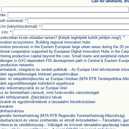
Call for abstracts, 
tás:
selt szervezet:
*
cím (irányítószámmal):
*
l cím:
*
zekcióban kíván előadást tartani? (Kérjük legfeljebb kettőt jelöljön meg!):
*
ovation ecosystems: Building regional innovation hubs
nsition processes in the Eastern European large urban areas during the 20 ye
ritorial cooperation supported by European Digital Innovation Hubs in the Car
horing productive capital beyond the core: Small towns and peripheral industri
llenges in GVC-dependent FDI development path in Central & Eastern Europe
 production networks
amhatárok, integráció és területi politikák – Az Európai Unió bővítésének k
ületi egyenlőtlenségek történeti perspektívában
ület- és településfejlesztés az Európai Unióban (MTA RTB Területpolitikai Albi
ületi egyenlőtlenségek különböző aspektusai
elyi önkormányzatok és az Európai Unió
s és fenntartható városok, mint funkcionális várostérségek
éki térfolyamatok, (f)elzárkózó falvak
ózatok és együttműködések a társadalmi felzárkózásban
karakter
dinfrastruktúra
ionális fenntarthatóság (MTA RTB Regionális Fenntarthatóság Albizottság)
burbanizáció és városi szétterülés az elmúlt évtizedekben – Társadalmi, ga
iliencia és sérülékenység – Válságok és krízisek társadalmi-gazdasági hatás