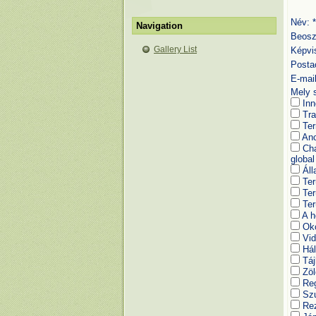
Név:
*
Navigation
Beosz
Gallery List
Képvi
Posta
E-mai
Mely s
Inn
Tra
Ter
Anc
Cha
global
Áll
Ter
Ter
Ter
A h
Oko
Vid
Hál
Táj
Zöl
Reg
Szu
Rez