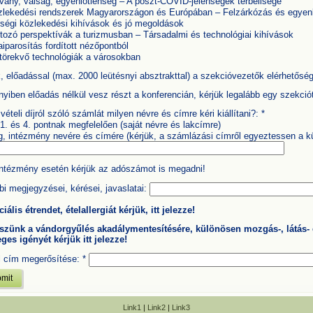
vány, válság, egyenlőtlenség – A poszt-COVID-jelenségek térbelisége
lekedési rendszerek Magyarországon és Európában – Felzárkózás és egyen
ségi közlekedési kihívások és jó megoldások
tozó perspektívák a turizmusban – Társadalmi és technológiai kihívások
iparosítás fordított nézőpontból
törekvő technológiák a városokban
, előadással (max. 2000 leütésnyi absztrakttal) a szekcióvezetők elérhetősé
iben előadás nélkül vesz részt a konferencián, kérjük legalább egy szekciót
vételi díjról szóló számlát milyen névre és címre kéri kiállítani?:
*
1. és 4. pontnak megfelelően (saját névre és lakcímre)
, intézmény nevére és címére (kérjük, a számlázási címről egyeztessen a kü
intézmény esetén kérjük az adószámot is megadni!
i megjegyzései, kérései, javaslatai:
iális étrendet, ételallergiát kérjük, itt jelezze!
szünk a vándorgyűlés akadálymentesítésére, különösen mozgás-, látás- é
ges igényét kérjük itt jelezze!
l cím megerősítése:
*
Link1
|
Link2
|
Link3