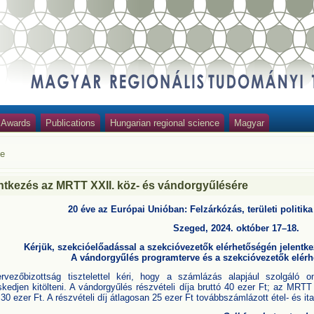
Awards
Publications
Hungarian regional science
Magyar
e
ntkezés az MRTT XXII. köz- és vándorgyűlésére
20 éve az Európai Unióban: Felzárkózás, területi politik
Szeged, 2024. október 17–18.
Kérjük, szekcióelőadással a szekcióvezetők elérhetőségén jelent
A vándorgyűlés programterve és a
szekcióvezetők elérh
rvezőbizottság tisztelettel kéri, hogy a számlázás alapjául szolgáló on
skedjen kitölteni. A vándorgyűlés részvételi díja bruttó 40 ezer Ft; az MR
 30 ezer Ft. A részvételi díj átlagosan 25 ezer Ft továbbszámlázott étel- és ita