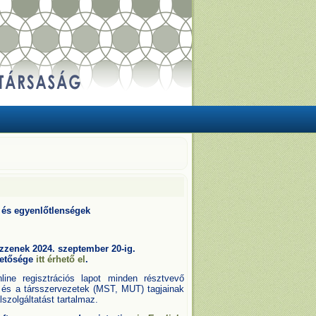
a és egyenlőtlenségek
kezzenek
2024. szeptember 20-ig
.
etősége
itt érhető el
.
line regisztrációs lapot minden résztvevő
TT és a társszervezetek (MST, MUT) tagjainak
lszolgáltatást tartalmaz.