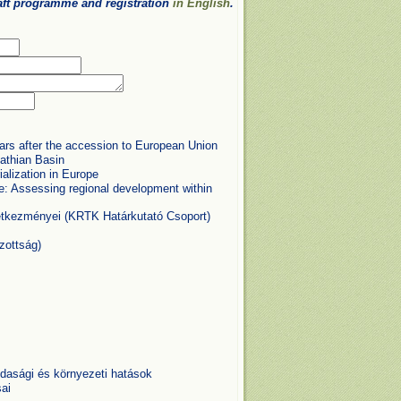
draft programme and registration
in English
.
ars after the accession to European Union
pathian Basin
alization in Europe
: Assessing regional development within
övetkezményei (KRTK Határkutató Csoport)
zottság)
zdasági és környezeti hatások
ai