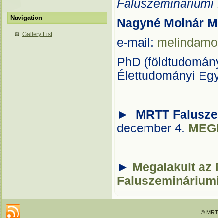
Faluszemináriumi
Navigation
Nagyné Molnár M
Gallery List
e-mail:
melindamo
PhD (földtudomány
Élettudományi Eg
►
MRTT
Falusz
december 4.
MEG
►
Megalakult az 
Faluszeminárium
© MRTT