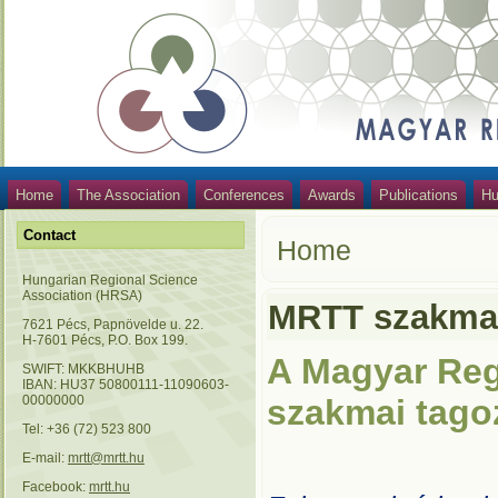
Home
The Association
Conferences
Awards
Publications
Hu
Contact
Home
Hungarian Regional Science
Association (HRSA)
MRTT szakmai
7621 Pécs, Papnövelde u. 22.
H-7601 Pécs, P.O. Box 199.
A Magyar Reg
SWIFT: MKKBHUHB
IBAN: HU37 50800111-11090603-
00000000
szakmai
tago
Tel: +36 (72) 523 800
E-mail:
mrtt@mrtt.hu
Facebook:
mrtt.hu