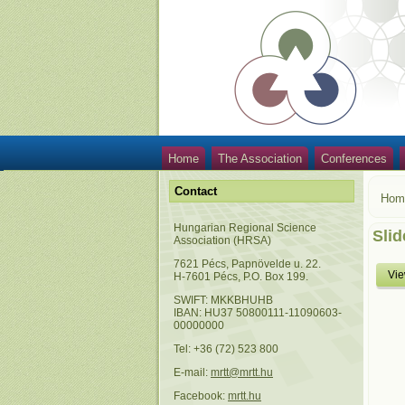
Home
The Association
Conferences
Contact
Hom
Hungarian Regional Science
Slid
Association (HRSA)
7621 Pécs, Papnövelde u. 22.
Vi
H-7601 Pécs, P.O. Box 199.
SWIFT: MKKBHUHB
IBAN: HU37 50800111-11090603-
00000000
Tel: +36 (72) 523 800
E-mail:
mrtt@mrtt.hu
Facebook:
mrtt.hu