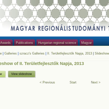
Awards
Publications
Hungarian regional science
Magyar
e
|
Galleries
|
szracz's Galleries
|
II. Területfejlesztők Napja, 2013
|
Slidesho
eshow of II. Területfejlesztők Napja, 2013
ew
View slideshow
< Previous
Start
Next >