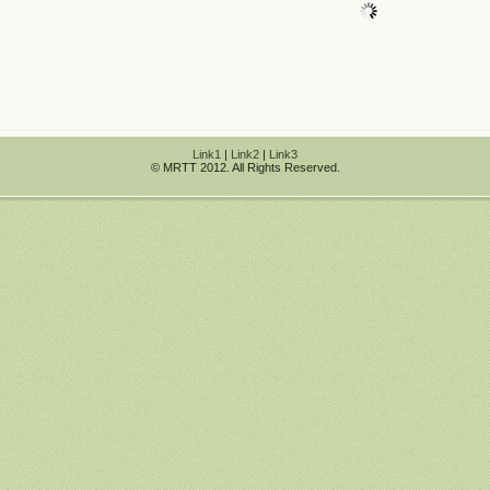
Link1
|
Link2
|
Link3
© MRTT 2012. All Rights Reserved.